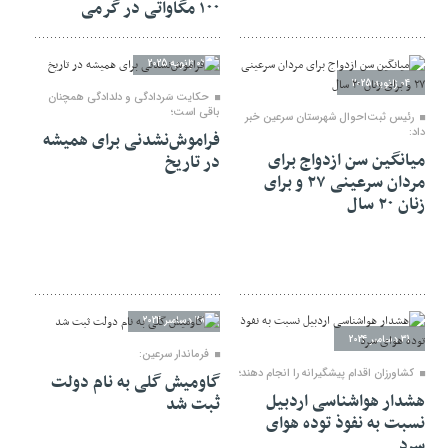
۱۰۰ مگاواتی در گرمی
02 ژانویه 2025
04 ژانویه 2025
حکایت سَردادگی و دلدادگی همچنان
باقی است؛
رئیس ثبت‌احوال شهرستان سرعین خبر
داد:
فراموش‌نشدنی برای همیشه
میانگین سن ازدواج برای
در تاریخ
مردان سرعینی ۲۷ و برای
زنان ۲۰ سال
28 دسامبر 2024
31 دسامبر 2024
فرماندار سرعین:
کشاورزان اقدام پیشگیرانه را انجام دهند؛
گاومیش گلی به نام دولت
هشدار هواشناسی اردبیل
ثبت شد
نسبت به نفوذ توده هوای
سرد