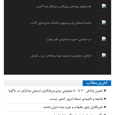
هشدارهاى بهداشتى ومراقبتى درمقابل پشه آئـدس
شایعه استعفای رئیس‌جمهور و تکنیک بحران‌سازی کاذب
تب نمایشی، صورت میلیاردی، فقر پنهان!
فراخوان چهارمین جشنواره سواد رسانه‌ای نسرا _ اردبیل
آخرین مطالب
تعیین پاداش ۲۰۰ تا ۵۰۰ میلیونی برای ورزشکاران اردبیلی مدال‌آور در ناگویا
شایعه و ناامیدی نسخه امروز کشور نیست
خبرنگاران راوی حقیقت و عزت ملت ایران باشند