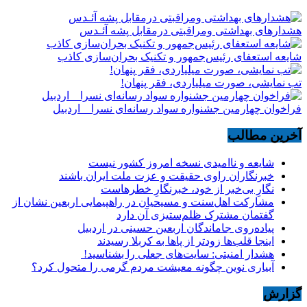
هشدارهاى بهداشتى ومراقبتى درمقابل پشه آئـدس
شایعه استعفای رئیس‌جمهور و تکنیک بحران‌سازی کاذب
تب نمایشی، صورت میلیاردی، فقر پنهان!
فراخوان چهارمین جشنواره سواد رسانه‌ای نسرا _ اردبیل
آخرین مطالب
شایعه و ناامیدی نسخه امروز کشور نیست
خبرنگاران راوی حقیقت و عزت ملت ایران باشند
نگارِ بی‌خبر از خود، خبرنگارِ خطرهاست
مشارکت اهل‌سنت و مسیحیان در راهپیمایی اربعین نشان از
گفتمان مشترک ظلم‌ستیزی آن دارد
پیاده‌روی جاماندگان اربعین حسینی در اردبیل
اینجا قلب‌ها زودتر از پاها به کربلا رسیدند
هشدار امنیتی: سایت‌های جعلی را بشناسید!
آبیاری نوین چگونه معیشت مردم گرمی را متحول کرد؟
گزارش