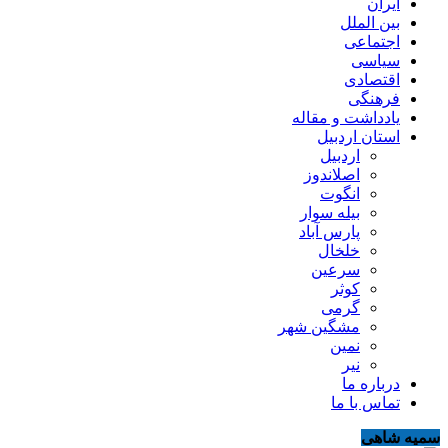
ایران
بین الملل
اجتماعی
سیاسی
اقتصادی
فرهنگی
یادداشت و مقاله
استان اردبیل
اردبیل
اصلاندوز
انگوت
بیله سوار
پارس آباد
خلخال
سرعین
کوثر
گرمی
مشگین شهر
نمین
نیر
درباره ما
تماس با ما
سمیه شاهی