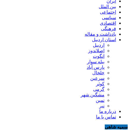
ایران
بین الملل
اجتماعی
سیاسی
اقتصادی
فرهنگی
یادداشت و مقاله
استان اردبیل
اردبیل
اصلاندوز
انگوت
بیله سوار
پارس آباد
خلخال
سرعین
کوثر
گرمی
مشگین شهر
نمین
نیر
درباره ما
تماس با ما
سمیه شاهی