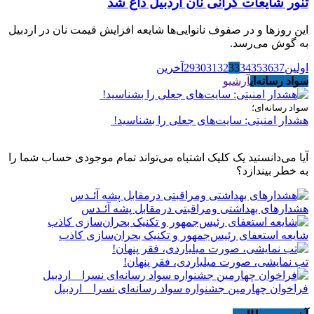
تنور شایعات گرانی نان اردبیل داغ شد
این روزها و در صفوف نانوایی‌ها شایعه افزایش قیمت نان در اردبیل
به گوش می‌رسد.
اولین
37
36
35
34
33
32
31
30
29
آخرین
سواد رسانه‌ای
آرشیو
سواد رسانه‌ای؛
هشدار امنیتی: سایت‌های جعلی را بشناسید!
آیا می‌دانستید یک کلیک اشتباه می‌تواند تمام موجودی حساب شما را
به خطر بیندازد؟
هشدارهاى بهداشتى ومراقبتى درمقابل پشه آئـدس
شایعه استعفای رئیس‌جمهور و تکنیک بحران‌سازی کاذب
تب نمایشی، صورت میلیاردی، فقر پنهان!
فراخوان چهارمین جشنواره سواد رسانه‌ای نسرا _ اردبیل