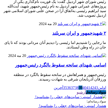
رئیس شورای شهر اردبیل گفت: یک فوریت نام‌گذاری یکی از
پروژه‌های عمرانی شهر اردبیل به نام رئیس‌جمهور شهید، آیت‌الله
سید ابراهیم رئیسی به‌اتفاق آرا در صحن علنی شورای اسلامی شهر
اردبیل تصویب شد.
20 مه 2024
۲ شهیدجمهور و ایران سربلند
ما رجایی را شنیدیم اما رئیسی را دیدیم آنان مردانی بودند که تا پای
جان در راه وطن ایستادند.
20 مه 2024
اسامی شهدای سانحه سقوط بالگرد رئیس‌جمهور
رئیس‌جمهور و همراهانش در سانحه سقوط بالگرد در منطقه
ورزقان آذربایجان شرقی به شهادت رسیدند.
اولین
43
42
41
40
39
38
37
36
35
آخرین
سواد رسانه‌ای
آرشیو
سواد رسانه‌ای؛
هشدار امنیتی: سایت‌های جعلی را بشناسید!