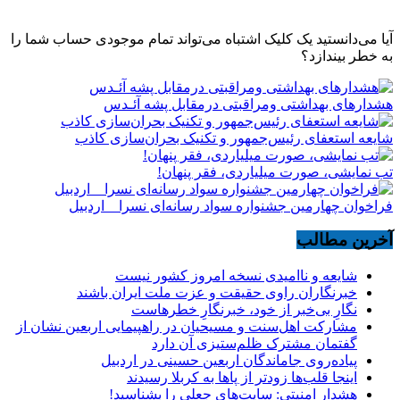
آیا می‌دانستید یک کلیک اشتباه می‌تواند تمام موجودی حساب شما را
به خطر بیندازد؟
هشدارهاى بهداشتى ومراقبتى درمقابل پشه آئـدس
شایعه استعفای رئیس‌جمهور و تکنیک بحران‌سازی کاذب
تب نمایشی، صورت میلیاردی، فقر پنهان!
فراخوان چهارمین جشنواره سواد رسانه‌ای نسرا _ اردبیل
آخرین مطالب
شایعه و ناامیدی نسخه امروز کشور نیست
خبرنگاران راوی حقیقت و عزت ملت ایران باشند
نگارِ بی‌خبر از خود، خبرنگارِ خطرهاست
مشارکت اهل‌سنت و مسیحیان در راهپیمایی اربعین نشان از
گفتمان مشترک ظلم‌ستیزی آن دارد
پیاده‌روی جاماندگان اربعین حسینی در اردبیل
اینجا قلب‌ها زودتر از پاها به کربلا رسیدند
هشدار امنیتی: سایت‌های جعلی را بشناسید!