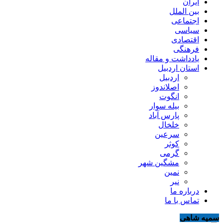
ایران
بین الملل
اجتماعی
سیاسی
اقتصادی
فرهنگی
یادداشت و مقاله
استان اردبیل
اردبیل
اصلاندوز
انگوت
بیله سوار
پارس آباد
خلخال
سرعین
کوثر
گرمی
مشگین شهر
نمین
نیر
درباره ما
تماس با ما
سمیه شاهی