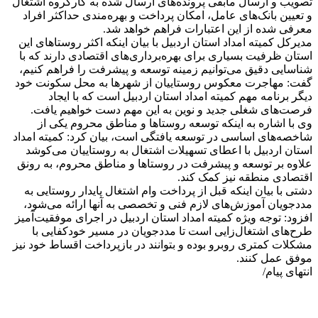
تصویب و ارسال مابقی پرونده‌های ارسال شده به کارگروه اشتغال
و تعیین بانک‌های عامل، امکان پرداخت و بهره‌مندی حداکثر افراد
معرفی شده از این اعتبارات فراهم خواهد شد.
مدیرکل کمیته امداد استان اردبیل با بیان اینکه اکثر روستاهای این
استان ظرفیت بسیاری برای بهره‌برداری‌های اقتصادی دارند که با
شناسایی دقیق می‌توانیم زمینه توسعه و پیشرفت را فراهم کنیم،
گفت: مهاجرت معکوس روستاییان از شهرها به محل سکونت خود
دیگر برنامه مهم کمیته امداد استان اردبیل است که با ایجاد
فرصت‌های شغلی جدید و نوین به این مهم دست خواهیم یافت.
وی با اشاره به اینکه توسعه روستاها و مناطق محروم یکی از
شاخصه‌های اساسی در توسعه یافتگی است، بیان کرد: کمیته امداد
استان اردبیل با اعطای تسهیلات اشتغال به روستاییان می‌کوشد
علاوه بر توسعه و پیشرفت در روستاها و مناطق محروم، به رونق
اقتصادی منطقه نیز کمک کند.
دشتی با بیان اینکه قبل از پرداخت وام اشتغال پایدار روستایی به
مددجویان آموزش‌های لازم فنی و تخصصی به آنها ارائه می‌شود،
افزود: توجه ویژه کمیته امداد استان اردبیل در اجرای موفقیت‌آمیز
طرح‌های اشتغال‌زایی است تا مددجویان در مسیر خودکفایی با
مشکلات کمتری روبرو بوده و بتوانند در بازپرداخت اقساط خود نیز
موفق عمل کنند.
انتهای پیام/