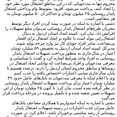
محروم تنها به مددجویانی که در این مناطق اشتغال مورد نظر خود
را ایجاد کنند، پرداخت می‌شود، افزود: متوسط وام پرداختی اشتغال
پایدار روستایی ۲۵ میلیون تومان و حداکثر آن ۵۰ میلیون تومان به
هر متقاضی است.
دشتی با اشاره به اینکه در صورت بیمه کردن افراد دیگر توسط
مجریان طرح‌های اشتغال پایدار روستایی می‌توان مبلغ تسهیلات را
افزایش داد، ‌بیان کرد: کمیته امداد استان اردبیل به دنبال
اشتغال‌زایی مولد است تا علاوه بر ایجاد اشتغال برای اقشار
بی‌بضاعت، سایر افراد جویای کار نیز وارد چرخه تولید شوند.
مدیرکل کمیته امداد استان اردبیل به تخصیص ۵۹ میلیارد تومان
اعتبار در سال‌جاری به منظور پرداخت تسهیلات اشتغال پایدار
روستایی به افراد واجد شرایط اشاره کرد و گفت: با شناسایی و
معرفی مددجویان و افراد بی‌بضاعت که توانایی ایجاد اشتغال در
روستاها و مناطق محروم استان اردبیل را دارند، درصدد هستیم تا
پایان سال‌جاری تمامی اعتبارات اختصاص یافته را جذب کنیم.
وی با اعلام اینکه با معرفی مددجویان به بانک‌های عامل حدود ۴۹
میلیارد تومان اعتبار برای پرداخت تسهیلات اشتغال پایدار روستایی
در نظر گرفته شده است، بیان کرد: تا کنون ۲۵ میلیارد تومان از این
تسهیلات تعیین شعبه شده و با تکمیل پرونده در مرحله پرداخت قرار
می‌گیرد.
دشتی با اشاره به اینکه امیدواریم با همکاری مضاعف بانک‌های
عامل میزان جذب اعتبارات در زمینه تسهیلات اشتغال پایدار
روستایی از رشد مناسبی برخوردار باشد، اعلام کرد: در صورت