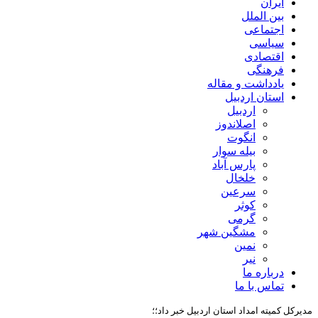
ایران
بین الملل
اجتماعی
سیاسی
اقتصادی
فرهنگی
یادداشت و مقاله
استان اردبیل
اردبیل
اصلاندوز
انگوت
بیله سوار
پارس آباد
خلخال
سرعین
کوثر
گرمی
مشگین شهر
نمین
نیر
درباره ما
تماس با ما
مدیرکل کمیته امداد استان اردبیل خبر داد؛؛