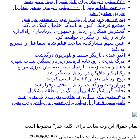
۲۳۰ میلیارد تومان برای تالار شهر اردبیل تأمین شد
پرداخت ماهانه بیش از ۱۰۰ میلیارد تومان به هنرمندان از
طریق صندوق هنر
تیم ۱۸ نفره درمان اردبیل در مهران مستقر می‌شود
مجتمع فرهنگی کلور به بالندگی خلخال کمک می‌کند
گسترش همکاری اردبیل و جمهوری آذربایجان/ راه‌اندازی
بارانداز ریلی را پیگیری خواهیم کرد
عیین سهم مشارکت، ساخت فیلم شاه‌ اسماعیل را تسریع
می‌کند
اکبر عبدی، بازیگر سینما و تلویزیون درگذشت
مرگ تدریجی رودخانه قره‌سو زیر بار سنگین پساب شهری
هشدار محیط‌زیست اردبیل نسبت به آتش‌سوزی مراتع
وکیل کار چاق‌کن در اردبیل دستگیر شد
زوج اردبیلی بعد از ۲۴ سال آشتی کردند
پرواز رفت‌وبرگشت اردبیل – نجف برقرار شد
نجات گردشگر گیلانی از مرگ در منطقه مشکول
نرخ مصوب کرایه اتوبوس‌های اربعین اردبیل تعیین شد
نام‌نویسی ۹ هزار اردبیلی برای حضور در پیاده‌روی اربعین
تمام حقوق این وب سایت برای "کلبه خبر" محفوظ است.
طراحی و پشتیبانی سایت: حامد صدیقی 09358684397