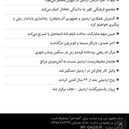
تیم ۱۸ نفره درمان اردبیل در مهران مستقر می‌شود
مجتمع فرهنگی کلور به بالندگی خلخال کمک می‌کند
گسترش همکاری اردبیل و جمهوری آذربایجان/ راه‌اندازی بارانداز ریلی را
پیگیری خواهیم کرد
عیین سهم مشارکت، ساخت فیلم شاه‌ اسماعیل را تسریع می‌کند
اکبر عبدی، بازیگر سینما و تلویزیون درگذشت
مرگ تدریجی رودخانه قره‌سو زیر بار سنگین پساب شهری
هشدار محیط‌زیست اردبیل نسبت به آتش‌سوزی مراتع
وکیل کار چاق‌کن در اردبیل دستگیر شد
زوج اردبیلی بعد از ۲۴ سال آشتی کردند
پرواز رفت‌وبرگشت اردبیل – نجف برقرار شد
تمام حقوق این وب سایت برای "کلبه خبر" محفوظ است.
طراحی و پشتیبانی سایت: حامد صدیقی 09358684397
WP-QALEB.IR
طراحی سایت :