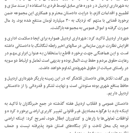
به شهرداری اردبیل در دوره های سابق توسط فردی با استفاده از سند سازی و
تطمیع و اقدامات لازم، با درایت دادستان محترم و همکاری این مجموعه ضمن
برخورد قضایی با متهم که نزدیک به ۳۰ میلیارد تومان منتفع شده بود، رد مال
صورت گرفته و اموال عمومی به مجموعه بازگشت.
شهردار اردبیل تاکید کرد: شهرداری اردبیل همواره برای ایجاد سلامت اداری و
افزایش نظارت درون سازمانی در سالهای اخیر رابطه تنگاتنگ با دادستانی داشته
است و این هماهنگی جهت برخورد قاطع با متخلفان به عنوان ابزاری مهم در
رعایت حقوق مردم و حفظ بیت المال بوده و بدیهی است تعامل و ارتباط دو سویه
در راستای صیانت از حقوق شهروندی تداوم خواهد داشت.
وی گفت: تلاش‌های دادستان تلاشگر که در این زمینه یاریگر شهرداری اردبیل و
حافظ منافع شهری بوده ستودنی است و نهایت تشکر و قدردانی را از دادستانی
اردبیل داریم.
دادستان عمومی و انقلاب اردبیل هفته گذشته در جمع خبرنگاران با تاکید به
اینکه باید با هرگونه مصادیق غیر قانونی تغییر کاربری اراضی برخورد کرده و
توافقات تعاونی‌ها با زارعان و کشاورزان ابطال شود، تصریح کرد: اینکه اراضی
درجه یک محل تاخت و تاز بنگاه‌های استان شود پذیرفته نیست و ضعف