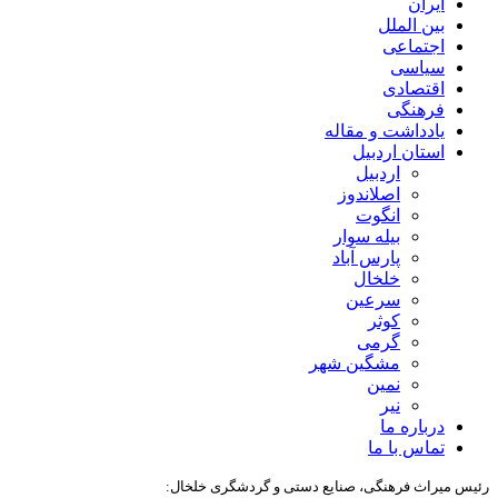
ایران
بین الملل
اجتماعی
سیاسی
اقتصادی
فرهنگی
یادداشت و مقاله
استان اردبیل
اردبیل
اصلاندوز
انگوت
بیله سوار
پارس آباد
خلخال
سرعین
کوثر
گرمی
مشگین شهر
نمین
نیر
درباره ما
تماس با ما
رئیس میراث فرهنگی، صنایع دستی و گردشگری خلخال: