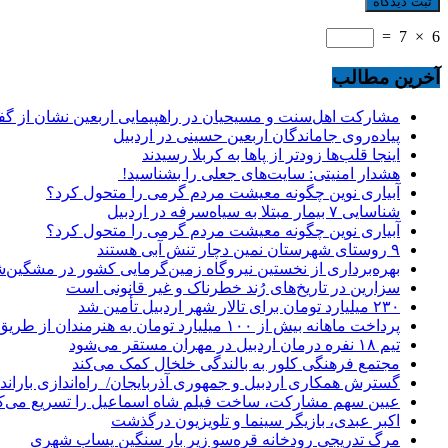
=
7
×
6
آخرین مطالب
مشارکت اهل‌سنت و مسیحیان در راهپیمایی اربعین نشان از گ
پیاده‌روی جاماندگان اربعین حسینی در اردبیل
اینجا قلب‌ها زودتر از پاها به کربلا رسیدند
هشدار امنیتی: سایت‌های جعلی را بشناسید!
آبیاری نوین چگونه معیشت مردم گرمی را متحول کرد؟
شناسایی ۷ بیمار مبتلا به سیاه‌سرفه در اردبیل
آبیاری نوین چگونه معیشت مردم گرمی را متحول کرد؟
۹ روستای شهرستان نمین دچار تنش آبی هستند
بهره‌برداری از نخستین نیروگاه زمین‌گرمایی کشور در مشگین‌شه
سزارین در تاریخ‌های رُند خطرناک و غیر قانونی است
۲۳۰ میلیارد تومان برای تالار شهر اردبیل تأمین شد
پرداخت ماهانه بیش از ۱۰۰ میلیارد تومان به هنرمندان از طریق صندوق هنر
تیم ۱۸ نفره درمان اردبیل در مهران مستقر می‌شود
مجتمع فرهنگی کلور به بالندگی خلخال کمک می‌کند
گسترش همکاری اردبیل و جمهوری آذربایجان/ راه‌اندازی باراندا
عیین سهم مشارکت، ساخت فیلم شاه‌ اسماعیل را تسریع می‌ک
اکبر عبدی، بازیگر سینما و تلویزیون درگذشت
مرگ تدریجی رودخانه قره‌سو زیر بار سنگین پساب شهری