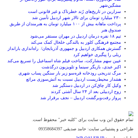
مشگین‌شهر
سزارین در تاریخ‌های رُند خطرناک و غیر قانونی است
۲۳۰ میلیارد تومان برای تالار شهر اردبیل تأمین شد
پرداخت ماهانه بیش از ۱۰۰ میلیارد تومان به هنرمندان از طریق
صندوق هنر
تیم ۱۸ نفره درمان اردبیل در مهران مستقر می‌شود
مجتمع فرهنگی کلور به بالندگی خلخال کمک می‌کند
گسترش همکاری اردبیل و جمهوری آذربایجان/ راه‌اندازی بارانداز
ریلی را پیگیری خواهیم کرد
عیین سهم مشارکت، ساخت فیلم شاه‌ اسماعیل را تسریع می‌کند
اکبر عبدی، بازیگر سینما و تلویزیون درگذشت
مرگ تدریجی رودخانه قره‌سو زیر بار سنگین پساب شهری
هشدار محیط‌زیست اردبیل نسبت به آتش‌سوزی مراتع
وکیل کار چاق‌کن در اردبیل دستگیر شد
زوج اردبیلی بعد از ۲۴ سال آشتی کردند
پرواز رفت‌وبرگشت اردبیل – نجف برقرار شد
تمام حقوق این وب سایت برای "کلبه خبر" محفوظ است.
طراحی و پشتیبانی سایت: حامد صدیقی 09358684397