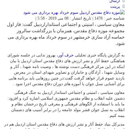
ارسال
پرینت
شناسه خبر : 1478 | تاریخ انتشار : 08 می 2019 - 5:58 |
معاون سیاسی ، امنیتی و اجتماعی استانداراردبیل گفت: فاز اول
مجموعه موزه دفاع مقدس، همزمان با بزرگداشت سالروز
حماسه آزاد سازی خرمشهر در سوم خرداد ماه بهره برداری می
شود.
به گزارش پایگاه خبری تحلیلی
حرف آور،
بهروز ندایی در جلسه شورای
هماهنگی حفظ آثار و نشر ارزش های دفاع مقدس استان اردبیل با بیان
اینکه در این مرکز فرهنگی دست نوشته ها ، وصیت نامه شهدا ، آثار و
وسایل شهدا ، آزادگان و جانبازان و تصاویر شهدای استان در معرض
بازدید عموم قرار خواهد گرفت گفت:در چنین روزهایی باید برنامه هایی
برای آشنایی نسل جوان با آموزه های دوران دفاع مقدس اجرا شود .
معاون سیاسی ، امنیتی و اجتماعی استاندار اردبیل به جنگ فرهنگی
دشمن علیه انقلاب و نظام مقدس جمهوری اسلامی اشاره کرد و افزود:
ما باید با استفاده از الگوهای فرهنگی و معرفی تاریخ درخشان نظام و
انقلاب به نسل جوان قشر مولد جامعه را در برابر آسیب های دشمنان
بیمه کنیم.
مدیرکل بنیاد حفظ آثار و نشر ارزش های دفاع مقدس استان اردبیل هم در