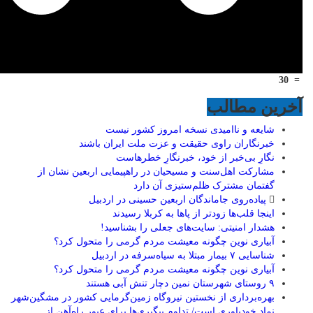
30
=
آخرین مطالب
شایعه و ناامیدی نسخه امروز کشور نیست
خبرنگاران راوی حقیقت و عزت ملت ایران باشند
نگارِ بی‌خبر از خود، خبرنگارِ خطرهاست
مشارکت اهل‌سنت و مسیحیان در راهپیمایی اربعین نشان از
گفتمان مشترک ظلم‌ستیزی آن دارد
پیاده‌روی جاماندگان اربعین حسینی در اردبیل
اینجا قلب‌ها زودتر از پاها به کربلا رسیدند
هشدار امنیتی: سایت‌های جعلی را بشناسید!
آبیاری نوین چگونه معیشت مردم گرمی را متحول کرد؟
شناسایی ۷ بیمار مبتلا به سیاه‌سرفه در اردبیل
آبیاری نوین چگونه معیشت مردم گرمی را متحول کرد؟
۹ روستای شهرستان نمین دچار تنش آبی هستند
بهره‌برداری از نخستین نیروگاه زمین‌گرمایی کشور در مشگین‌شهر
نماد خودباوری است/ تداوم پیگیری‌ها برای عبور راه‌آهن از