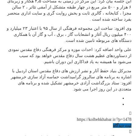
این جلسه بیان کرد: این مرکز در زمینی به مساحت ۴٫۵ هکتار و زیربنای
۶ هزار و ۵۰۰ متر مربع در چهار طبقه متشکل از آمفی تئاتر ، ۲ سالن
مجزا ، کتابخانه ، گالری ثابت و بخش روایت گری و سایت اداری منحصر
بفرد ساخته شده است .
وی افزود: ساخت این مجموعه فرهنگی از سال ۹۵ با اعتبار ۲۳ میلیارد و
۴۰۰ میلیون ریال آغاز و انشعابات گاز ، برق ، آب و گاز آن با همکاری
دستگاه های مربوطه تامین شده است.
علی واحد اضافه کرد: احداث موزه و مرکز فرهنگی دفاع مقدس نمودی
از دستاوردهای عظیم هشت سال دفاع مقدس خواهد بود که سبب
می‌شود ما همیشه به یاد فداکاری این دوران باشیم.
مدیرکل بنیاد حفظ آثار و نشر ارزش های دفاع مقدس استان اردبیل با
اشاره به برنامه های سالروز گرامیداشت حماسه آزاد سازی خرمشهر
افزود: ستاد بزرگداشت آزادی خرمشهر تشکیل شده و برنامه های
متعددی در این روز اجرا می شود.
https://kolbehkhabar.ir/?p=1478
ثبت دیدگاه