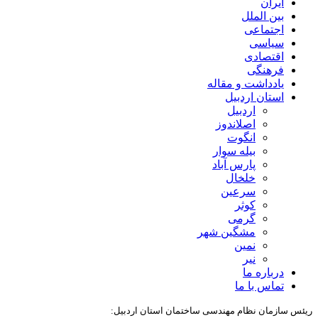
ایران
بین الملل
اجتماعی
سیاسی
اقتصادی
فرهنگی
یادداشت و مقاله
استان اردبیل
اردبیل
اصلاندوز
انگوت
بیله سوار
پارس آباد
خلخال
سرعین
کوثر
گرمی
مشگین شهر
نمین
نیر
درباره ما
تماس با ما
ریئس سازمان نظام مهندسی ساختمان استان اردبیل: