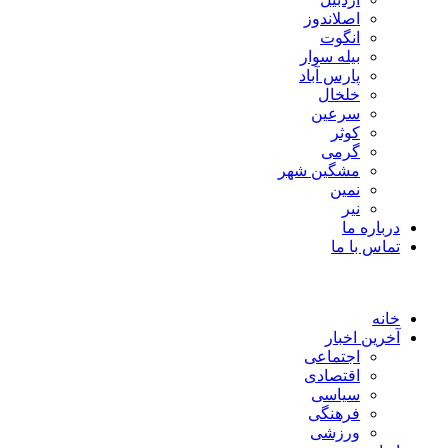
اصلاندوز
انگوت
بیله سوار
پارس آباد
خلخال
سرعین
کوثر
گرمی
مشگین شهر
نمین
نیر
درباره ما
تماس با ما
خانه
آخرین اخبار
اجتماعی
اقتصادی
سیاسی
فرهنگی
ورزشی