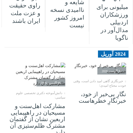
شایعه و
راوی حقیقت
میلیونی برای
ناامیدی نسخه
و عزت ملت
ورزشکاران
امروز کشور
ایران باشند
اردبیلی
نیست
مدال‌آور در
ناگویا
2024 آوریل
08 آگوست 2026
خبرنگاری گاهی امید دادن است، وقتی
05 آگوست 2026
خودت محتاج امیدی؛
نگارِ بی‌خبر از خود،
دانش‌آموخته دکتری تخصصی علوم
سیاسی:
خبرنگارِ خطرهاست
مشارکت اهل‌سنت و
مسیحیان در راهپیمایی
اربعین نشان از گفتمان
مشترک ظلم‌ستیزی آن
دارد