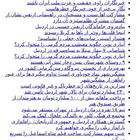
خبرنگاران راوی حقیقت و عزت ملت ایران باشند
نگارِ بی‌خبر از خود، خبرنگارِ خطرهاست
مشارکت اهل‌سنت و مسیحیان در راهپیمایی اربعین نشان از
گفتمان مشترک ظلم‌ستیزی آن دارد
پیاده‌روی جاماندگان اربعین حسینی در اردبیل
اینجا قلب‌ها زودتر از پاها به کربلا رسیدند
هشدار امنیتی: سایت‌های جعلی را بشناسید!
آبیاری نوین چگونه معیشت مردم گرمی را متحول کرد؟
شناسایی ۷ بیمار مبتلا به سیاه‌سرفه در اردبیل
آبیاری نوین چگونه معیشت مردم گرمی را متحول کرد؟
۹ روستای شهرستان نمین دچار تنش آبی هستند
بهره‌برداری از نخستین نیروگاه زمین‌گرمایی کشور در
مشگین‌شهر نماد خودباوری است/ تداوم پیگیری‌ها برای عبور
راه‌آهن از مشگین‌شهر
سزارین در تاریخ‌های رُند خطرناک و غیر قانونی است
۲۳۰ میلیارد تومان برای تالار شهر اردبیل تأمین شد
پرداخت ماهانه بیش از ۱۰۰ میلیارد تومان به هنرمندان از
طریق صندوق هنر
تیم ۱۸ نفره درمان اردبیل در مهران مستقر می‌شود
مجتمع فرهنگی کلور به بالندگی خلخال کمک می‌کند
گسترش همکاری اردبیل و جمهوری آذربایجان/ راه‌اندازی
بارانداز ریلی را پیگیری خواهیم کرد
عیین سهم مشارکت، ساخت فیلم شاه‌ اسماعیل را تسریع
می‌کند