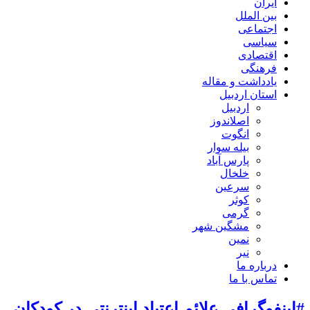
ایران
بین الملل
اجتماعی
سیاسی
اقتصادی
فرهنگی
یادداشت و مقاله
استان اردبیل
اردبیل
اصلاندوز
انگوت
بیله سوار
پارس آباد
خلخال
سرعین
کوثر
گرمی
مشگین شهر
نمین
نیر
درباره ما
تماس با ما
#اینفوگرافی علائم اعتیاد اینترنتی در کودکان