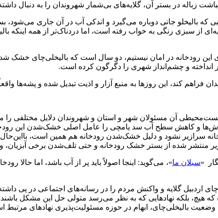
ت زباله در بستر آن، گلایه‌های بی‌شمار شهروندان را به دنبال داشت
یی که بالیخلو جانی دوباره می‌گیرد و اندکی آب در آن جاری می‌شود، ب
‌ای از سبزی رنگی به خواب رفته است، اما دردناک‌تر از همه اینکه بالی
‌های این رودخانه در امان نیستیم، دو سال است که بالیخلی‌چای خشک
انداخته و چشم‌انداز شهری را دگرگون کرده است.
فراهم کند، این روزها به منبع آزار و اذیت تبدیل شده و پشه‌ها واقعاً پ
یست‌محیطی آن مسئولان شهر و استان و شهروندان دلایل مختلفی را مط
د بارش‌ها و کاهش سطح آب سد یامچی را عامل اصلی خشک‌شدن این رودخان
خانه سرازیر نشود و دلیل خشک‌شدن رودخانه هم همین است، بااین‌حال
ویر منتشر شده از بستر خشک رودخانه و حتی تلف‌شدن برخی آبزیان، وخ
ار «
سبلان ما
»، می‌گوید: اینجا اصولاً باید پر از آب باشد، اما حالا 
وچای اردبیل گلایه و واکنش مردم را در رسانه‌های اجتماعی در پی دا
ه هیچ، بلکه نهادهایی که به نظر می‌رسد متولی حل این مشکل باشند،
 وضعیت بالیخلی‌چای، ابهام در حوزه مسئولیت‌پذیری نهادهای مرتبط ا