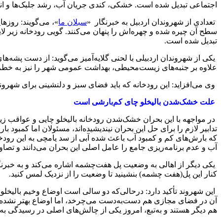
اجتماعی تبدیل شده است. خشکی، کندی جریان آب، رشد جلبک‌ها و انباش
تعدادی از شهروندان اردبیل به خبرنگار «
سبلان ما
»، می‌گویند: روزها
سطح آن چیره شده و چهره‌اش را پنهان می‌کنند. گویی رودخانه زیر لایه
تبدیل شده است.
یکی از شهروندان اردبیلی با لحنی گلایه‌آمیز می‌گوید: از دست پشه
علاوه بر جنبه‌های زیست‌محیطی، بهداشت عمومی شهر را نیز به خطر 
وی می‌افزاید: این رودخانه که باید فضای سبز و دلنشینی برای شهروندان 
علت خشک‌شدن بالیخلو چای کم‌بارشی است
در مواجهه با این بحران خشک‌شدن رودخانه بالیخلو چایی و عواقب ز
تدابیر لازم را برای حل این بحران نیندیشیده‌اند، مسئولان اما کمبو
که بارش‌های کم و کمبود آب باعث شده آبی از سد یامچی به این رود
آب و عدم برنامه‌ریزی جامع را عامل اصلی این بحران می‌دانند و تصا
یکی دیگر از اهالی به وضعیت پل هفت‌چشمه اشاره می‌کند و به خبرنگ
کنار این پل(هفت چشمه) بنشینید تا وضعیت را از نزدیک لمس کنید.
این شهروند تأکید دارد: درحالی‌که دو سالی است اوضاع وخیم بالیخل
آن در فضای مجازی هم دست‌به‌دست می‌چرخد، اما اوضاع بهتر نشده ک
هم دیگر هستند و به‌تبع، امروز یکی از چالش‌های اصلی در رسیدگی به