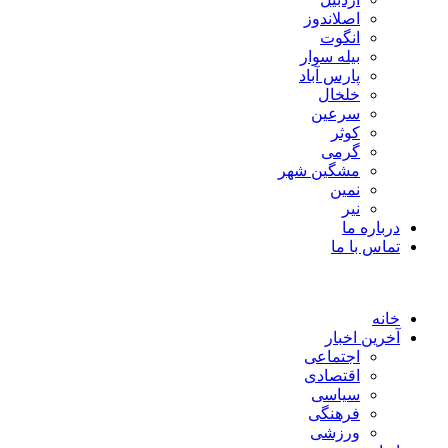
اصلاندوز
انگوت
بیله سوار
پارس آباد
خلخال
سرعین
کوثر
گرمی
مشگین شهر
نمین
نیر
درباره ما
تماس با ما
خانه
آخرین اخبار
اجتماعی
اقتصادی
سیاسی
فرهنگی
ورزشی