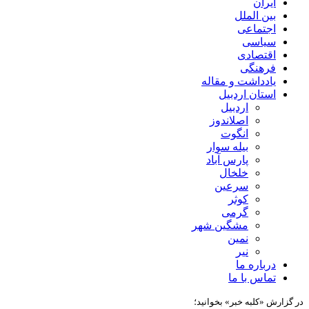
ایران
بین الملل
اجتماعی
سیاسی
اقتصادی
فرهنگی
یادداشت و مقاله
استان اردبیل
اردبیل
اصلاندوز
انگوت
بیله سوار
پارس آباد
خلخال
سرعین
کوثر
گرمی
مشگین شهر
نمین
نیر
درباره ما
تماس با ما
در گزارش «کلبه خبر» بخوانید؛