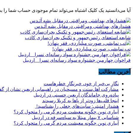
آیا می‌دانستید یک کلیک اشتباه می‌تواند تمام موجودی حساب شما را به
هشدارهاى بهداشتى ومراقبتى درمقابل پشه آئـدس
شایعه استعفای رئیس‌جمهور و تکنیک بحران‌سازی کاذب
تب نمایشی، صورت میلیاردی، فقر پنهان!
فراخوان چهارمین جشنواره سواد رسانه‌ای نسرا _ اردبیل
آخرین مطالب
نگارِ بی‌خبر از خود، خبرنگارِ خطرهاست
مشارکت اهل‌سنت و مسیحیان در راهپیمایی اربعین نشان از گ
پیاده‌روی جاماندگان اربعین حسینی در اردبیل
اینجا قلب‌ها زودتر از پاها به کربلا رسیدند
هشدار امنیتی: سایت‌های جعلی را بشناسید!
آبیاری نوین چگونه معیشت مردم گرمی را متحول کرد؟
شناسایی ۷ بیمار مبتلا به سیاه‌سرفه در اردبیل
آبیاری نوین چگونه معیشت مردم گرمی را متحول کرد؟