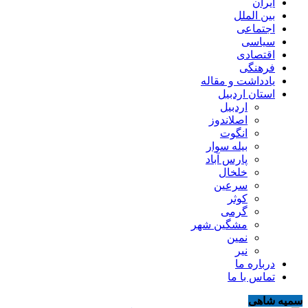
ایران
بین الملل
اجتماعی
سیاسی
اقتصادی
فرهنگی
یادداشت و مقاله
استان اردبیل
اردبیل
اصلاندوز
انگوت
بیله سوار
پارس آباد
خلخال
سرعین
کوثر
گرمی
مشگین شهر
نمین
نیر
درباره ما
تماس با ما
سمیه شاهی