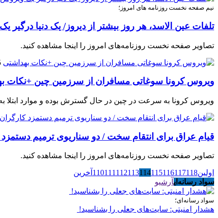
نیم صفحه نخست روزنامه های امروز؛
تلفات عین الاسد، هر روز بیشتر از دیروز/ یک دنیا درگی
تصاویر صفحه نخست روزنامه‌های امروز را اینجا مشاهده کنید.
25
ویروس کرونا سوغاتی مسافران از سرزمین چین +نکات ب
ویروس کرونا به سرعت در چین در حال گسترش بوده و موارد ابتلا به 
قیام عراق برای انتقام سخت / دو سناریوی ترمیم دستمزد ک
تصاویر صفحه نخست روزنامه‌های امروز را اینجا مشاهده کنید.
اولین
118
117
116
115
114
113
112
111
110
آخرین
سواد رسانه‌ای
آرشیو
سواد رسانه‌ای؛
هشدار امنیتی: سایت‌های جعلی را بشناسید!