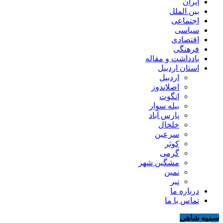
ایران
بین الملل
اجتماعی
سیاسی
اقتصادی
فرهنگی
یادداشت و مقاله
استان اردبیل
اردبیل
اصلاندوز
انگوت
بیله سوار
پارس آباد
خلخال
سرعین
کوثر
گرمی
مشگین شهر
نمین
نیر
درباره ما
تماس با ما
سمیه شاهی