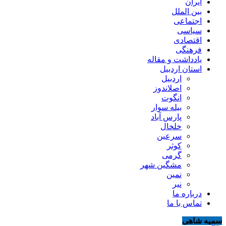
ایران
بین الملل
اجتماعی
سیاسی
اقتصادی
فرهنگی
یادداشت و مقاله
استان اردبیل
اردبیل
اصلاندوز
انگوت
بیله سوار
پارس آباد
خلخال
سرعین
کوثر
گرمی
مشگین شهر
نمین
نیر
درباره ما
تماس با ما
سمیه شاهی