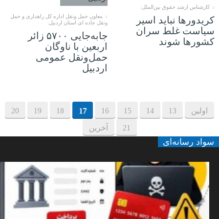
کارشناس ارشد حقوق بین‌الملل:
معاون حمل ونقل اداره کل راهداری و حمل
کریدورها نباید اسیر
ونقل جاده ای استان اردبیل:
سیاست غلط سران
جابه‌جایی ۵۷۰۰ زائر
کشورها شوند
اربعین با ناوگان
حمل‌ونقل عمومی
اردبیل
اولین
13
14
15
16
17
18
19
20
21
آخرین
سواد رسانه‌ای