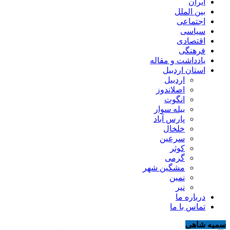
ایران
بین الملل
اجتماعی
سیاسی
اقتصادی
فرهنگی
یادداشت و مقاله
استان اردبیل
اردبیل
اصلاندوز
انگوت
بیله سوار
پارس آباد
خلخال
سرعین
کوثر
گرمی
مشگین شهر
نمین
نیر
درباره ما
تماس با ما
سمیه شاهی