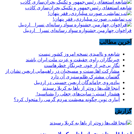
شایعه استعفای رئیس‌جمهور و تکنیک بحران‌سازی کاذب
تب نمایشی، صورت میلیاردی، فقر پنهان!
فراخوان چهارمین جشنواره سواد رسانه‌ای نسرا _ اردبیل
آخرین مطالب
شایعه و ناامیدی نسخه امروز کشور نیست
خبرنگاران راوی حقیقت و عزت ملت ایران باشند
نگارِ بی‌خبر از خود، خبرنگارِ خطرهاست
مشارکت اهل‌سنت و مسیحیان در راهپیمایی اربعین نشان از
گفتمان مشترک ظلم‌ستیزی آن دارد
پیاده‌روی جاماندگان اربعین حسینی در اردبیل
اینجا قلب‌ها زودتر از پاها به کربلا رسیدند
هشدار امنیتی: سایت‌های جعلی را بشناسید!
آبیاری نوین چگونه معیشت مردم گرمی را متحول کرد؟
گزارش