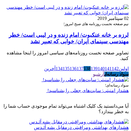
02 سپتامبر 2019
نیم صفحه نخست روزنامه های صبح امروز؛
لرزه بر خانه عنکبوت/ امام زنده و در لیبی است/ خطر
مهندسی سینمای ایران/ خوابی که تعبیر نشد
تصاویر صفحه نخست روزنامه‌های سیاسی امروز را اینجا مشاهده
کنید.
اولین
142
141
140
139
138
137
136
135
134
آخرین
سواد رسانه‌ای
آرشیو
سواد رسانه‌ای؛
هشدار امنیتی: سایت‌های جعلی را بشناسید!
آیا می‌دانستید یک کلیک اشتباه می‌تواند تمام موجودی حساب شما را
به خطر بیندازد؟
هشدارهاى بهداشتى ومراقبتى درمقابل پشه آئـدس