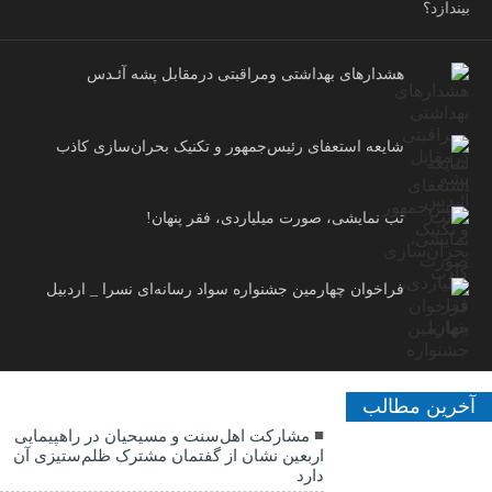
بیندازد؟
هشدارهاى بهداشتى ومراقبتى درمقابل پشه آئـدس
شایعه استعفای رئیس‌جمهور و تکنیک بحران‌سازی کاذب
تب نمایشی، صورت میلیاردی، فقر پنهان!
فراخوان چهارمین جشنواره سواد رسانه‌ای نسرا _ اردبیل
آخرین مطالب
مشارکت اهل‌سنت و مسیحیان در راهپیمایی
اربعین نشان از گفتمان مشترک ظلم‌ستیزی آن
دارد