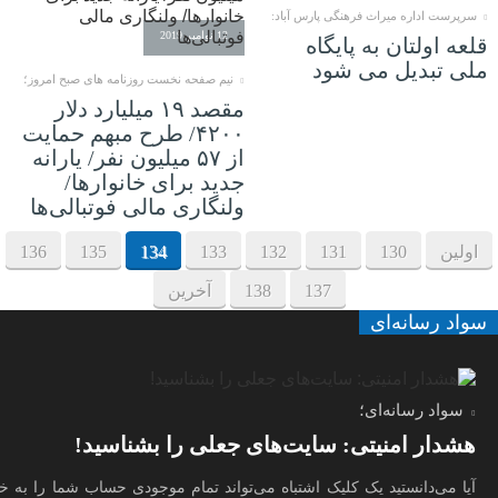
سرپرست اداره میراث فرهنگی پارس آباد:
12 نوامبر 2019
قلعه اولتان به پایگاه
ملی تبدیل می شود
نیم صفحه نخست روزنامه های صبح امروز؛
مقصد ۱۹ میلیارد دلار
۴۲۰۰/ طرح مبهم حمایت
از ۵۷ میلیون نفر/ یارانه
جدید برای خانوارها/
ولنگاری مالی فوتبالی‌ها
اولین
130
131
132
133
134
135
136
137
138
آخرین
سواد رسانه‌ای
سواد رسانه‌ای؛
هشدار امنیتی: سایت‌های جعلی را بشناسید!
آیا می‌دانستید یک کلیک اشتباه می‌تواند تمام موجودی حساب شما را به 