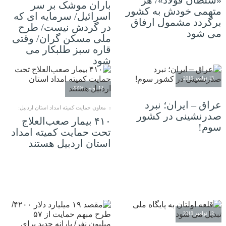
باران موشک بر سر
متهمی خودش به کشور
اسرائیل/ سرمایه ای که
برگردد مشمول ارفاق
در گردش نیست/ طرح
می شود
ملی مسکن گران/ وقتی
قاره سبز طلبکار می
شود
13 نوامبر 2019
12 نوامبر 2019
عراق – ایران؛ نبرد
معاون حمایت کمیته امداد استان اردبیل:
صدرنشینی در کشور
۴۱۰ بیمار صعب‌العلاج
سوم!
تحت حمایت کمیته امداد
استان اردبیل هستند
12 نوامبر 2019