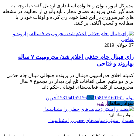
مدیرکل امور بانوان و خانواده استانداری اردبیل گفت: با توجه به
همه گیر شدن ورود به فضای مجاز ، باید بانوان از فعالیت در مشغله
های غیرضروری در این فضا خودداری کرده و اوقات خود را با
مطالعه و کسب آگاهی پر کنند.
07 جولای 2019
رای فینال جام حذفی اعلام شد/ محرومیت ۷ ساله
بهاروند و فتاحی
کمیته اخلاق فدراسیون فوتبال در پرونده جنجالی فینال جام حذفی
برای دو متهم اصلی اتفاقات تلخ این دیدار در مجموع ۷ سال
محرومیت از کلیه فعالیت‌های فوتبالی حکم داد.
اولین
161
160
159
158
157
156
155
154
153
آخرین
سواد رسانه‌ای
آرشیو
سواد رسانه‌ای؛
هشدار امنیتی: سایت‌های جعلی را بشناسید!