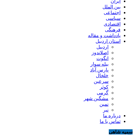
ایران
بین الملل
اجتماعی
سیاسی
اقتصادی
فرهنگی
یادداشت و مقاله
استان اردبیل
اردبیل
اصلاندوز
انگوت
بیله سوار
پارس آباد
خلخال
سرعین
کوثر
گرمی
مشگین شهر
نمین
نیر
درباره ما
تماس با ما
سمیه شاهی