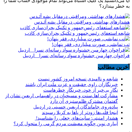
آیا می‌دانستید یک کلیک اشتباه می‌تواند تمام موجودی حساب شما را
به خطر بیندازد؟
هشدارهاى بهداشتى ومراقبتى درمقابل پشه آئـدس
شایعه استعفای رئیس‌جمهور و تکنیک بحران‌سازی کاذب
تب نمایشی، صورت میلیاردی، فقر پنهان!
فراخوان چهارمین جشنواره سواد رسانه‌ای نسرا _ اردبیل
آخرین مطالب
شایعه و ناامیدی نسخه امروز کشور نیست
خبرنگاران راوی حقیقت و عزت ملت ایران باشند
نگارِ بی‌خبر از خود، خبرنگارِ خطرهاست
مشارکت اهل‌سنت و مسیحیان در راهپیمایی اربعین نشان از
گفتمان مشترک ظلم‌ستیزی آن دارد
پیاده‌روی جاماندگان اربعین حسینی در اردبیل
اینجا قلب‌ها زودتر از پاها به کربلا رسیدند
هشدار امنیتی: سایت‌های جعلی را بشناسید!
آبیاری نوین چگونه معیشت مردم گرمی را متحول کرد؟