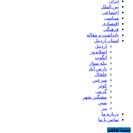
ایران
بین الملل
اجتماعی
سیاسی
اقتصادی
فرهنگی
یادداشت و مقاله
استان اردبیل
اردبیل
اصلاندوز
انگوت
بیله سوار
پارس آباد
خلخال
سرعین
کوثر
گرمی
مشگین شهر
نمین
نیر
درباره ما
تماس با ما
سمیه شاهی