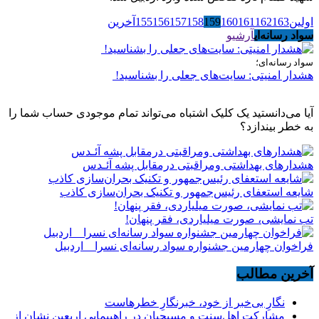
اولین
163
162
161
160
159
158
157
156
155
آخرین
سواد رسانه‌ای
آرشیو
سواد رسانه‌ای؛
هشدار امنیتی: سایت‌های جعلی را بشناسید!
آیا می‌دانستید یک کلیک اشتباه می‌تواند تمام موجودی حساب شما را
به خطر بیندازد؟
هشدارهاى بهداشتى ومراقبتى درمقابل پشه آئـدس
شایعه استعفای رئیس‌جمهور و تکنیک بحران‌سازی کاذب
تب نمایشی، صورت میلیاردی، فقر پنهان!
فراخوان چهارمین جشنواره سواد رسانه‌ای نسرا _ اردبیل
آخرین مطالب
نگارِ بی‌خبر از خود، خبرنگارِ خطرهاست
مشارکت اهل‌سنت و مسیحیان در راهپیمایی اربعین نشان از