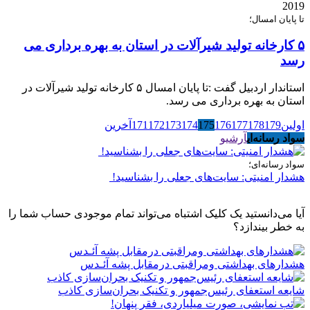
2019
تا پایان امسال؛
۵ کارخانه تولید شیرآلات در استان به بهره برداری می
رسد
استاندار اردبیل گفت :تا پایان امسال ۵ کارخانه تولید شیرآلات در
استان به بهره برداری می رسد.
اولین
179
178
177
176
175
174
173
172
171
آخرین
سواد رسانه‌ای
آرشیو
سواد رسانه‌ای؛
هشدار امنیتی: سایت‌های جعلی را بشناسید!
آیا می‌دانستید یک کلیک اشتباه می‌تواند تمام موجودی حساب شما را
به خطر بیندازد؟
هشدارهاى بهداشتى ومراقبتى درمقابل پشه آئـدس
شایعه استعفای رئیس‌جمهور و تکنیک بحران‌سازی کاذب