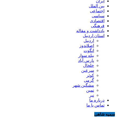
ایران
بین الملل
اجتماعی
سیاسی
اقتصادی
فرهنگی
یادداشت و مقاله
استان اردبیل
اردبیل
اصلاندوز
انگوت
بیله سوار
پارس آباد
خلخال
سرعین
کوثر
گرمی
مشگین شهر
نمین
نیر
درباره ما
تماس با ما
سمیه شاهی