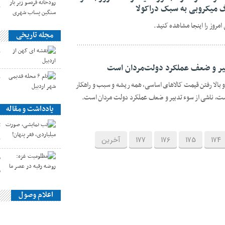
ب
 میکروبی به سبک دراکولا
روز را اینجا مشاهده کنید.
مجله تاریخی
ن
بیر و ضعف عملکرد دولت‌مردان است
ن
 بالا رفتن قیمت کالاهای اساسی، همه ریشه و سبب و راهکار
نیست، ناشی از سوء تدبیر و ضعف عملکرد دولت مردان است.
یادداشت و مقاله
ت
پ
174
175
176
177
آخرین
م
م
اعلام وصول