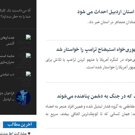
آیا می‌دانستید یک کلی
استان اردبیل احداث می شود
شما را به خطر بیندازد؟
تادان متجاهر در استان خبر داد.
هشدارهاى ب
آئـدس
هوری‌خواه استیضاح ترامپ را خواستار شد
شایعه استع
‌خواه در کنگره آمریکا با متهم کردن ترامپ با تلاش برای
بحران‌سازی
هور آمریکا را خواستار شده است.
تب نمایشی،
فراخوان چها
 که در جنگ به دشمن پناهنده می‌شوند
_ اردبیل
اطعی به گروه فشار تبدیل شده و همین افراد منجر به امضاء
؛ همان کسانی که تا کوچک‌ترین اتفاقی بیفتد، سریع به
آخرین مطالب
مشارکت اهل‌سنت و