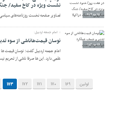
نشست ویژه در کاخ سفید/ جنگ
تصاویر صفحه نخست روزنامه‌های سیاسی ام
18 مه 2019
امام جمعه اردبیل:
نوسان قیمت‌هاناشی از سوء تد
17 مه 2019
امام جمعه اردبیل گفت: نوسان قیمت ها و
علمی دارد. این ها صرفا ناشی از تحریم 
اولین
169
170
171
172
173