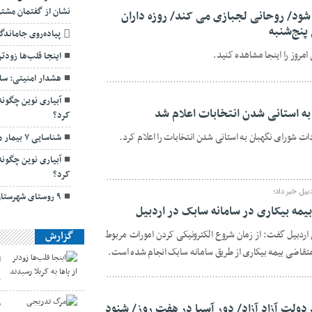
نشان از گفتمان مشتر
 شود/ روحانی لجبازی می کند/ روزه داران
پنج‌شنبه
پیاده‌روی جاماندگ
روز را اینجا مشاهده کنید.
اینجا قلب‌ها زودتر
هشدار امنیتی: سا
آبیاری نوین چگون
به استانی شدن انتخابات اعلام شد
کرد؟
ت شورای نگهبان به استانی شدن انتخابات را اعلام کرد.
شناسایی ۷ بیمار مبتلا به سیاه‌سرفه در اردبیل
آبیاری نوین چگون
کرد؟
یل خبر داد؛
۹ روستای شهرستان نمین دچار تنش آبی هستند
 اردبیل گفت: از زمان شروع الکترونیکی کردن امورات مربوط
گزارش
ا
ر
م
 دولت آزاد آزاد/ دور آسیا در هفت روز/ شنود