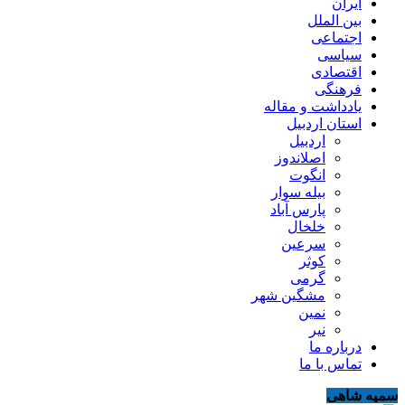
ایران
بین الملل
اجتماعی
سیاسی
اقتصادی
فرهنگی
یادداشت و مقاله
استان اردبیل
اردبیل
اصلاندوز
انگوت
بیله سوار
پارس آباد
خلخال
سرعین
کوثر
گرمی
مشگین شهر
نمین
نیر
درباره ما
تماس با ما
سمیه شاهی