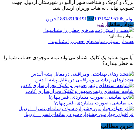
بزرگ و کوچک و شناخت شهر آراللو در شهرستان اردبیل، جهت
تصویب نهایی، به هیات وزیران ارسال شد.
اولین
196
195
194
193
192
191
190
189
188
آخرین
سواد رسانه‌ای
آرشیو
سواد رسانه‌ای؛
هشدار امنیتی: سایت‌های جعلی را بشناسید!
آیا می‌دانستید یک کلیک اشتباه می‌تواند تمام موجودی حساب شما را
به خطر بیندازد؟
هشدارهاى بهداشتى ومراقبتى درمقابل پشه آئـدس
شایعه استعفای رئیس‌جمهور و تکنیک بحران‌سازی کاذب
تب نمایشی، صورت میلیاردی، فقر پنهان!
فراخوان چهارمین جشنواره سواد رسانه‌ای نسرا _ اردبیل
آخرین مطالب