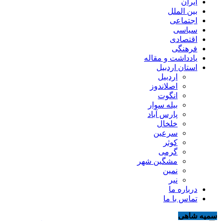
ایران
بین الملل
اجتماعی
سیاسی
اقتصادی
فرهنگی
یادداشت و مقاله
استان اردبیل
اردبیل
اصلاندوز
انگوت
بیله سوار
پارس آباد
خلخال
سرعین
کوثر
گرمی
مشگین شهر
نمین
نیر
درباره ما
تماس با ما
سمیه شاهی