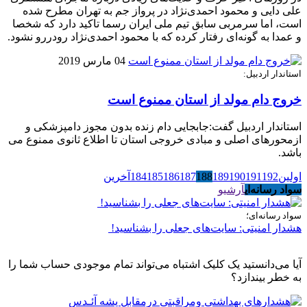
علی دایی و محمود احمدی‌نژاد در پرواز جم به تهران مطرح شده
است، اما سرمربی سابق تیم ملی ایران رسما تاکید دارد که شخصا
و عمدا به گونه‌ای رفتار کرده که با محمود احمدی‌نژاد رودررو نشود.
04 مارس 2019
استاندار اردبیل:
خروج دام مولد از استان ممنوع است
استاندار اردبیل گفت:جابجایی دام زنده بدون مجوز دامپزشکی و
ازمحورهای اصلی و مبادی خروجی استان تا اطلاع ثانوی ممنوع می
باشد.
اولین
192
191
190
189
188
187
186
185
184
آخرین
سواد رسانه‌ای
آرشیو
سواد رسانه‌ای؛
هشدار امنیتی: سایت‌های جعلی را بشناسید!
آیا می‌دانستید یک کلیک اشتباه می‌تواند تمام موجودی حساب شما را
به خطر بیندازد؟