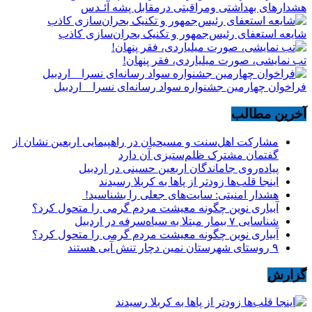
هشدارهاى بهداشتى ومراقبتى درمقابل پشه آئـدس
شایعه استعفای رئیس‌جمهور و تکنیک بحران‌سازی کاذب
تب نمایشی، صورت میلیاردی، فقر پنهان!
فراخوان چهارمین جشنواره سواد رسانه‌ای نسرا _ اردبیل
آخرین مطالب
مشارکت اهل‌سنت و مسیحیان در راهپیمایی اربعین نشان از
گفتمان مشترک ظلم‌ستیزی آن دارد
پیاده‌روی جاماندگان اربعین حسینی در اردبیل
اینجا قلب‌ها زودتر از پاها به کربلا رسیدند
هشدار امنیتی: سایت‌های جعلی را بشناسید!
آبیاری نوین چگونه معیشت مردم گرمی را متحول کرد؟
شناسایی ۷ بیمار مبتلا به سیاه‌سرفه در اردبیل
آبیاری نوین چگونه معیشت مردم گرمی را متحول کرد؟
۹ روستای شهرستان نمین دچار تنش آبی هستند
گزارش