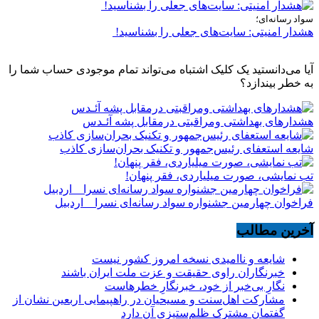
سواد رسانه‌ای؛
هشدار امنیتی: سایت‌های جعلی را بشناسید!
آیا می‌دانستید یک کلیک اشتباه می‌تواند تمام موجودی حساب شما را
به خطر بیندازد؟
هشدارهاى بهداشتى ومراقبتى درمقابل پشه آئـدس
شایعه استعفای رئیس‌جمهور و تکنیک بحران‌سازی کاذب
تب نمایشی، صورت میلیاردی، فقر پنهان!
فراخوان چهارمین جشنواره سواد رسانه‌ای نسرا _ اردبیل
آخرین مطالب
شایعه و ناامیدی نسخه امروز کشور نیست
خبرنگاران راوی حقیقت و عزت ملت ایران باشند
نگارِ بی‌خبر از خود، خبرنگارِ خطرهاست
مشارکت اهل‌سنت و مسیحیان در راهپیمایی اربعین نشان از
گفتمان مشترک ظلم‌ستیزی آن دارد