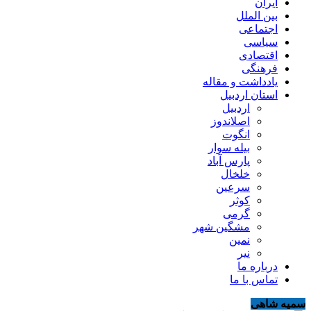
ایران
بین الملل
اجتماعی
سیاسی
اقتصادی
فرهنگی
یادداشت و مقاله
استان اردبیل
اردبیل
اصلاندوز
انگوت
بیله سوار
پارس آباد
خلخال
سرعین
کوثر
گرمی
مشگین شهر
نمین
نیر
درباره ما
تماس با ما
سمیه شاهی