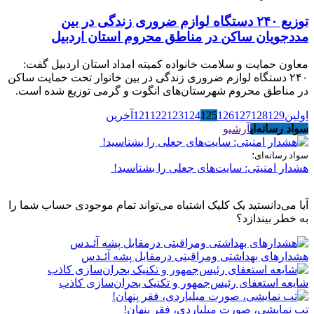
توزیع ۲۴۰ دستگاه لوازم ضروری زندگی در بین
مددجویان ساکن در مناطق محروم استان اردبیل
معاون حمایت و سلامت خانواده کمیته امداد استان اردبیل گفت:
۲۴۰ دستگاه لوازم ضروری زندگی در بین خانوار تحت حمایت ساکن
در مناطق محروم شهرستان‌های انگوت و گرمی توزیع شده است.
اولین
129
128
127
126
125
124
123
122
121
آخرین
سواد رسانه‌ای
آرشیو
سواد رسانه‌ای؛
هشدار امنیتی: سایت‌های جعلی را بشناسید!
آیا می‌دانستید یک کلیک اشتباه می‌تواند تمام موجودی حساب شما را
به خطر بیندازد؟
هشدارهاى بهداشتى ومراقبتى درمقابل پشه آئـدس
شایعه استعفای رئیس‌جمهور و تکنیک بحران‌سازی کاذب
تب نمایشی، صورت میلیاردی، فقر پنهان!