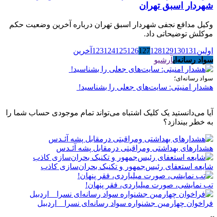
شهردار اسبق تهران
وکیل مدافع نجفی شهردار اسبق تهران درباره آخرین وضعیت حکم
موکلش توضیحاتی داد.
اولین
131
130
129
128
127
126
125
124
123
آخرین
سواد رسانه‌ای
آرشیو
سواد رسانه‌ای؛
هشدار امنیتی: سایت‌های جعلی را بشناسید!
آیا می‌دانستید یک کلیک اشتباه می‌تواند تمام موجودی حساب شما را
به خطر بیندازد؟
هشدارهاى بهداشتى ومراقبتى درمقابل پشه آئـدس
شایعه استعفای رئیس‌جمهور و تکنیک بحران‌سازی کاذب
تب نمایشی، صورت میلیاردی، فقر پنهان!
فراخوان چهارمین جشنواره سواد رسانه‌ای نسرا _ اردبیل