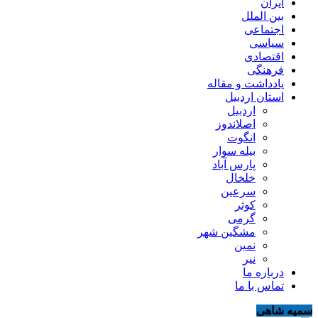
ایران
بین الملل
اجتماعی
سیاسی
اقتصادی
فرهنگی
یادداشت و مقاله
استان اردبیل
اردبیل
اصلاندوز
انگوت
بیله سوار
پارس آباد
خلخال
سرعین
کوثر
گرمی
مشگین شهر
نمین
نیر
درباره ما
تماس با ما
سمیه شاهی