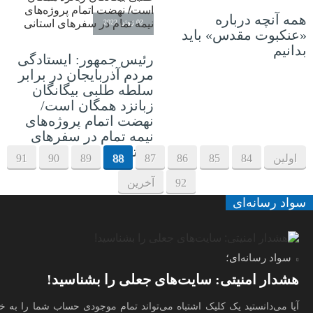
همه آنچه درباره
02 ژوئن 2022
«عنکبوت مقدس» باید
بدانیم
رئیس جمهور: ایستادگی
مردم آذربایجان‌ در برابر
سلطه طلبی بیگانگان
زبانزد همگان است/
نهضت اتمام پروژه‌های
نیمه تمام در سفرهای
استانی
اولین
84
85
86
87
88
89
90
91
92
آخرین
سواد رسانه‌ای
سواد رسانه‌ای؛
هشدار امنیتی: سایت‌های جعلی را بشناسید!
آیا می‌دانستید یک کلیک اشتباه می‌تواند تمام موجودی حساب شما را به 