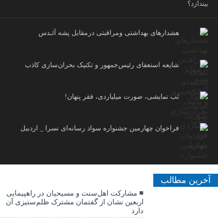
بیندازد؟
هشدارهاى بهداشتى ومراقبتى درمقابل پشه آئـدس
شایعه استعفای رئیس‌جمهور و تکنیک بحران‌سازی کاذب
تب نمایشی، صورت میلیاردی، فقر پنهان!
فراخوان چهارمین جشنواره سواد رسانه‌ای نسرا _ اردبیل
آخرین مطالب
مشارکت اهل‌سنت و مسیحیان در راهپیمایی
اربعین نشان از گفتمان مشترک ظلم‌ستیزی آن
دارد