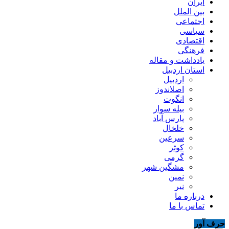
ایران
بین الملل
اجتماعی
سیاسی
اقتصادی
فرهنگی
یادداشت و مقاله
استان اردبیل
اردبیل
اصلاندوز
انگوت
بیله سوار
پارس آباد
خلخال
سرعین
کوثر
گرمی
مشگین شهر
نمین
نیر
درباره ما
تماس با ما
حرف آور