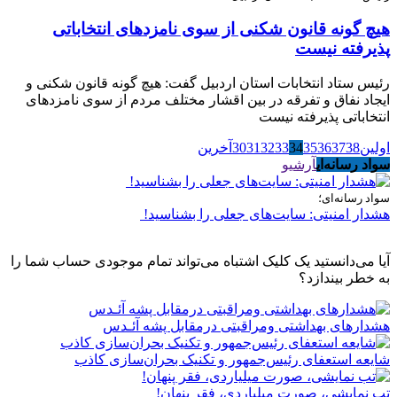
هیچ گونه قانون شکنی از سوی نامزدهای انتخاباتی
پذیرفته نیست
رئیس ستاد انتخابات استان اردبیل گفت: هیچ گونه قانون شکنی و
ایجاد نفاق و تفرقه در بین اقشار مختلف مردم از سوی نامزدهای
انتخاباتی پذیرفته نیست
اولین
38
37
36
35
34
33
32
31
30
آخرین
سواد رسانه‌ای
آرشیو
سواد رسانه‌ای؛
هشدار امنیتی: سایت‌های جعلی را بشناسید!
آیا می‌دانستید یک کلیک اشتباه می‌تواند تمام موجودی حساب شما را
به خطر بیندازد؟
هشدارهاى بهداشتى ومراقبتى درمقابل پشه آئـدس
شایعه استعفای رئیس‌جمهور و تکنیک بحران‌سازی کاذب
تب نمایشی، صورت میلیاردی، فقر پنهان!