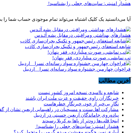
هشدار امنیتی: سایت‌های جعلی را بشناسید!
آیا می‌دانستید یک کلیک اشتباه می‌تواند تمام موجودی حساب شما را به
هشدارهاى بهداشتى ومراقبتى درمقابل پشه آئـدس
شایعه استعفای رئیس‌جمهور و تکنیک بحران‌سازی کاذب
تب نمایشی، صورت میلیاردی، فقر پنهان!
فراخوان چهارمین جشنواره سواد رسانه‌ای نسرا _ اردبیل
آخرین مطالب
شایعه و ناامیدی نسخه امروز کشور نیست
خبرنگاران راوی حقیقت و عزت ملت ایران باشند
نگارِ بی‌خبر از خود، خبرنگارِ خطرهاست
مشارکت اهل‌سنت و مسیحیان در راهپیمایی اربعین نشان از گ
پیاده‌روی جاماندگان اربعین حسینی در اردبیل
اینجا قلب‌ها زودتر از پاها به کربلا رسیدند
هشدار امنیتی: سایت‌های جعلی را بشناسید!
آبیاری نوین چگونه معیشت مردم گرمی را متحول کرد؟