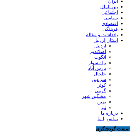
ایران
بین الملل
اجتماعی
سیاسی
اقتصادی
فرهنگی
یادداشت و مقاله
استان اردبیل
اردبیل
اصلاندوز
انگوت
بیله سوار
پارس آباد
خلخال
سرعین
کوثر
گرمی
مشگین شهر
نمین
نیر
درباره ما
تماس با ما
صنعت گردشگری