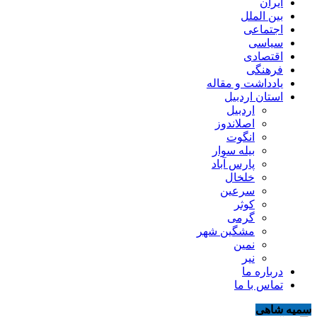
ایران
بین الملل
اجتماعی
سیاسی
اقتصادی
فرهنگی
یادداشت و مقاله
استان اردبیل
اردبیل
اصلاندوز
انگوت
بیله سوار
پارس آباد
خلخال
سرعین
کوثر
گرمی
مشگین شهر
نمین
نیر
درباره ما
تماس با ما
سمیه شاهی