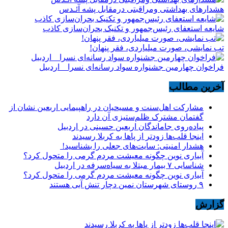
هشدارهاى بهداشتى ومراقبتى درمقابل پشه آئـدس
شایعه استعفای رئیس‌جمهور و تکنیک بحران‌سازی کاذب
تب نمایشی، صورت میلیاردی، فقر پنهان!
فراخوان چهارمین جشنواره سواد رسانه‌ای نسرا _ اردبیل
آخرین مطالب
مشارکت اهل‌سنت و مسیحیان در راهپیمایی اربعین نشان از
گفتمان مشترک ظلم‌ستیزی آن دارد
پیاده‌روی جاماندگان اربعین حسینی در اردبیل
اینجا قلب‌ها زودتر از پاها به کربلا رسیدند
هشدار امنیتی: سایت‌های جعلی را بشناسید!
آبیاری نوین چگونه معیشت مردم گرمی را متحول کرد؟
شناسایی ۷ بیمار مبتلا به سیاه‌سرفه در اردبیل
آبیاری نوین چگونه معیشت مردم گرمی را متحول کرد؟
۹ روستای شهرستان نمین دچار تنش آبی هستند
گزارش