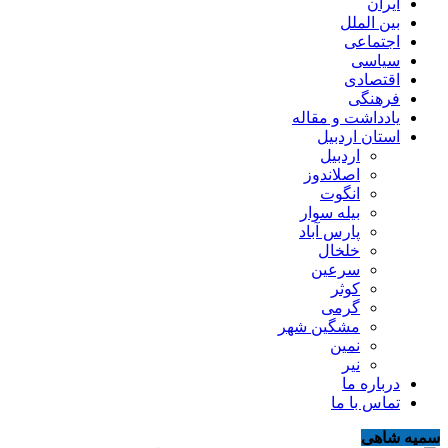
ایران
بین الملل
اجتماعی
سیاسی
اقتصادی
فرهنگی
یادداشت و مقاله
استان اردبیل
اردبیل
اصلاندوز
انگوت
بیله سوار
پارس آباد
خلخال
سرعین
کوثر
گرمی
مشگین شهر
نمین
نیر
درباره ما
تماس با ما
سمیه شاهی