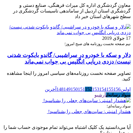
معاون گردشگری اداره کل میراث فرهنگی، صنایع دستی و
گردشگری استان اردبیل از ساماندهی تاسیسات گردشگری در
سطح شهرهای استان خبر داد
17 جولای 2019
نیم صفحه نخست روزنامه های صبح امروز؛
دلار و سکه با خودرو در سراشیبی/ گاندو بایکوت شدنی
نیست/ دزدی دریایی انگلیس بی جواب نمی‌ماند
تصاویر صفحه نخست روزنامه‌های سیاسی امروز را اینجا مشاهده
کنید.
اولین
156
155
154
153
152
151
150
149
148
آخرین
سواد رسانه‌ای
آرشیو
سواد رسانه‌ای؛
هشدار امنیتی: سایت‌های جعلی را بشناسید!
آیا می‌دانستید یک کلیک اشتباه می‌تواند تمام موجودی حساب شما را
به خطر بیندازد؟