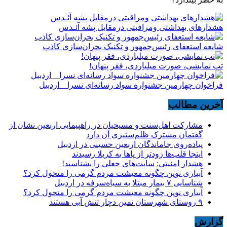
هشدارهاى بهداشتى ومراقبتى درمقابل پشه آئـدس
شایعه استعفای رئیس‌جمهور و تکنیک بحران‌سازی کاذب
تب نمایشی، صورت میلیاردی، فقر پنهان!
فراخوان چهارمین جشنواره سواد رسانه‌ای نسرا _ اردبیل
آخرین مطالب
مشارکت اهل‌سنت و مسیحیان در راهپیمایی اربعین نشان از
گفتمان مشترک ظلم‌ستیزی آن دارد
پیاده‌روی جاماندگان اربعین حسینی در اردبیل
اینجا قلب‌ها زودتر از پاها به کربلا رسیدند
هشدار امنیتی: سایت‌های جعلی را بشناسید!
آبیاری نوین چگونه معیشت مردم گرمی را متحول کرد؟
شناسایی ۷ بیمار مبتلا به سیاه‌سرفه در اردبیل
آبیاری نوین چگونه معیشت مردم گرمی را متحول کرد؟
۹ روستای شهرستان نمین دچار تنش آبی هستند
گزارش