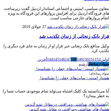
معاون سیاسی، امنیتی و اجتماعی استاندار اردبیل گفت: زیرساخت
های فرودگاه اردبیل برای افزایش پروازهای این فرودگاه به ویژه
انجام پروازهای خارجی مناسب است.
27 جولای 2019
فرار بابک زنجانی از زندان تکذیب شد
وکیل مدافع بابک زنجانی خبر فرار او از زندان به جای فرد دیگری را
تکذیب کرد.
اولین
152
151
150
149
148
147
146
145
144
آخرین
سواد رسانه‌ای
آرشیو
سواد رسانه‌ای؛
هشدار امنیتی: سایت‌های جعلی را بشناسید!
آیا می‌دانستید یک کلیک اشتباه می‌تواند تمام موجودی حساب شما را
به خطر بیندازد؟
هشدارهاى بهداشتى ومراقبتى درمقابل پشه آئـدس