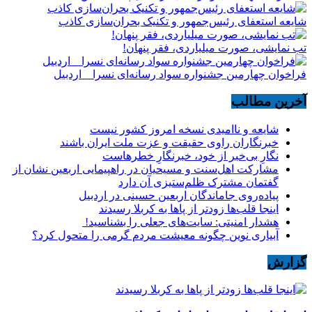
شایعه استعفای رئیس‌جمهور و تکنیک بحران‌سازی کاذب
تب نمایشی، صورت میلیاردی، فقر پنهان!
فراخوان چهارمین جشنواره سواد رسانه‌ای نسرا _ اردبیل
آخرین مطالب
شایعه و ناامیدی نسخه امروز کشور نیست
خبرنگاران راوی حقیقت و عزت ملت ایران باشند
نگارِ بی‌خبر از خود، خبرنگارِ خطرهاست
مشارکت اهل‌سنت و مسیحیان در راهپیمایی اربعین نشان از
گفتمان مشترک ظلم‌ستیزی آن دارد
پیاده‌روی جاماندگان اربعین حسینی در اردبیل
اینجا قلب‌ها زودتر از پاها به کربلا رسیدند
هشدار امنیتی: سایت‌های جعلی را بشناسید!
آبیاری نوین چگونه معیشت مردم گرمی را متحول کرد؟
گزارش