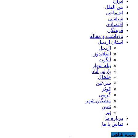
ایران
بین الملل
اجتماعی
سیاسی
اقتصادی
فرهنگی
یادداشت و مقاله
استان اردبیل
اردبیل
اصلاندوز
انگوت
بیله سوار
پارس آباد
خلخال
سرعین
کوثر
گرمی
مشگین شهر
نمین
نیر
درباره ما
تماس با ما
سمیه شاهی