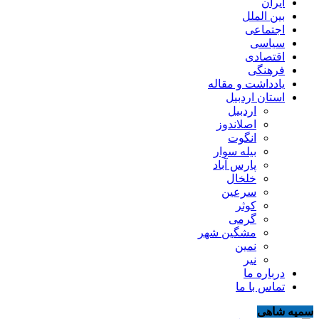
ایران
بین الملل
اجتماعی
سیاسی
اقتصادی
فرهنگی
یادداشت و مقاله
استان اردبیل
اردبیل
اصلاندوز
انگوت
بیله سوار
پارس آباد
خلخال
سرعین
کوثر
گرمی
مشگین شهر
نمین
نیر
درباره ما
تماس با ما
سمیه شاهی