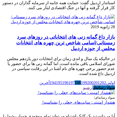
استاندار اردبیل گفت: حمایت همه جانبه از سرمایه گذاران در دستور
کار قرار گرفته و آنها در جنگ اقتصادی ایثار می کنند.
28 ژانویه 2019
بازار داغ گمانه زنی های انتخاباتی در روزهای سرد
زمستانی/اسامی شاخص ترین چهره های انتخابات
مجلس از حوزه اردبیل
در حالیکه یک سال و اندی زمان برای انتخابات دور یازدهم مجلس
شورای اسلامی باقی مانده است، اما گمانه زنی ها برای حضور یا
عدم حضور برخی چهره های نام آشنا در این رقابت سیاسی در
اردبیل داغ شده است.
اولین
202
201
200
199
198
197
196
195
194
آخرین
سواد رسانه‌ای
آرشیو
سواد رسانه‌ای؛
هشدار امنیتی: سایت‌های جعلی را بشناسید!
آیا می‌دانستید یک کلیک اشتباه می‌تواند تمام موجودی حساب شما را