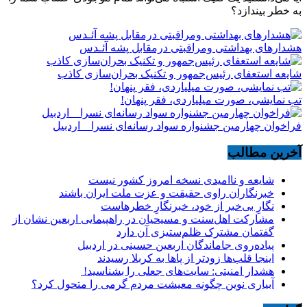
به خطر بیندازد؟
هشدارهاى بهداشتى ومراقبتى درمقابل پشه آئـدس
شایعه استعفای رئیس‌جمهور و تکنیک بحران‌سازی کاذب
تب نمایشی، صورت میلیاردی، فقر پنهان!
فراخوان چهارمین جشنواره سواد رسانه‌ای نسرا _ اردبیل
آخرین مطالب
شایعه و ناامیدی نسخه امروز کشور نیست
خبرنگاران راوی حقیقت و عزت ملت ایران باشند
نگارِ بی‌خبر از خود، خبرنگارِ خطرهاست
مشارکت اهل‌سنت و مسیحیان در راهپیمایی اربعین نشان از
گفتمان مشترک ظلم‌ستیزی آن دارد
پیاده‌روی جاماندگان اربعین حسینی در اردبیل
اینجا قلب‌ها زودتر از پاها به کربلا رسیدند
هشدار امنیتی: سایت‌های جعلی را بشناسید!
آبیاری نوین چگونه معیشت مردم گرمی را متحول کرد؟