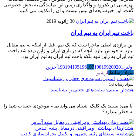
بهزیستی در لاهرود و واگذاری زمین این نمایندگی به بخش خصوصی
گفت: این خبرشایعه ای بیش نیست و آن را تکذیب می کنیم.
30 ژانویه 2019
باخت تیم ایران به تیم ایران
این تراژدی اصلی ماجرا ست که یک تیم، قبل از اینکه به تیم مقابل
ببازد به خودش ببازد. آنچه که در بازی ایران و ژاپن دیده شد باخت
تیم ایران به ژاپن نبود بلکه باخت تیم ایران به تیم ایران بود.
اولین
201
200
199
198
197
196
195
194
193
آخرین
سواد رسانه‌ای
آرشیو
سواد رسانه‌ای؛
هشدار امنیتی: سایت‌های جعلی را بشناسید!
آیا می‌دانستید یک کلیک اشتباه می‌تواند تمام موجودی حساب شما را
به خطر بیندازد؟
هشدارهاى بهداشتى ومراقبتى درمقابل پشه آئـدس