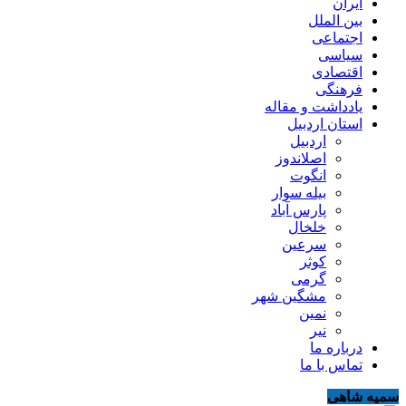
ایران
بین الملل
اجتماعی
سیاسی
اقتصادی
فرهنگی
یادداشت و مقاله
استان اردبیل
اردبیل
اصلاندوز
انگوت
بیله سوار
پارس آباد
خلخال
سرعین
کوثر
گرمی
مشگین شهر
نمین
نیر
درباره ما
تماس با ما
سمیه شاهی