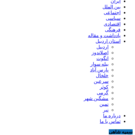
ایران
بین الملل
اجتماعی
سیاسی
اقتصادی
فرهنگی
یادداشت و مقاله
استان اردبیل
اردبیل
اصلاندوز
انگوت
بیله سوار
پارس آباد
خلخال
سرعین
کوثر
گرمی
مشگین شهر
نمین
نیر
درباره ما
تماس با ما
سمیه شاهی