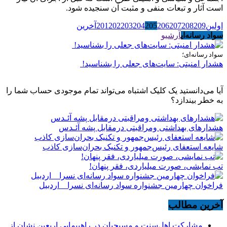
است آثار و تبعات منفی و مثبت آن سنجیده شود.
اولین
209
208
207
206
205
204
203
202
201
آخرین
سواد رسانه‌ای
آرشیو
سواد رسانه‌ای؛
هشدار امنیتی: سایت‌های جعلی را بشناسید!
آیا می‌دانستید یک کلیک اشتباه می‌تواند تمام موجودی حساب شما را
به خطر بیندازد؟
هشدارهاى بهداشتى ومراقبتى درمقابل پشه آئـدس
شایعه استعفای رئیس‌جمهور و تکنیک بحران‌سازی کاذب
تب نمایشی، صورت میلیاردی، فقر پنهان!
فراخوان چهارمین جشنواره سواد رسانه‌ای نسرا _ اردبیل
آخرین مطالب
مشارکت اهل‌سنت و مسیحیان در راهپیمایی اربعین نشان از