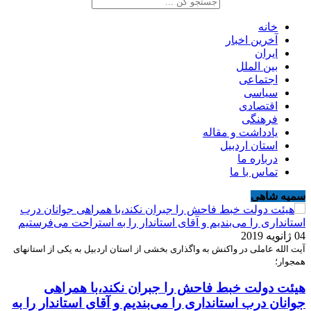
خانه
آخرین اخبار
ایران
بین الملل
اجتماعی
سیاسی
اقتصادی
فرهنگی
یادداشت و مقاله
استان اردبیل
درباره ما
تماس با ما
سمیه شاهی
04 ژانویه 2019
آیت الله عاملی در واکنش به واگذاری بخشی از استان اردبیل به یکی از استانهای
همجوار؛
هیئت دولت خبط فاحش را جبران نکند،با همراهی
جوانان درب استانداری را می‌بندیم و آقای استاندار را به