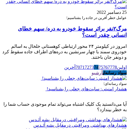
25 دسامبر 2022
عوامل خطر آفرین در جاده را بشناسیم؛
مرگ۲نفر براثر سقوط خودرو به دره/ سهم خطای
انسانی چقدر است؟
امروز در کیلومتر ۲۴ محور ارتباطی کوهستانی خلخال به اسالم
خودروی سمند با چهار سرنشین به دره‌های اطراف جاده سقوط کرد
و دونفر جان باختند.
اولین
78
77
76
75
74
73
72
71
70
آخرین
سواد رسانه‌ای
آرشیو
سواد رسانه‌ای؛
هشدار امنیتی: سایت‌های جعلی را بشناسید!
آیا می‌دانستید یک کلیک اشتباه می‌تواند تمام موجودی حساب شما را
به خطر بیندازد؟
هشدارهاى بهداشتى ومراقبتى درمقابل پشه آئـدس