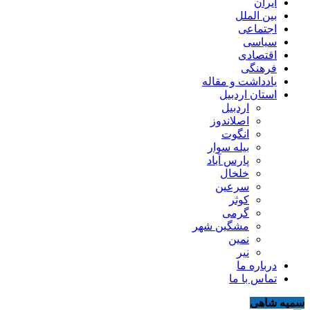
ایران
بین الملل
اجتماعی
سیاسی
اقتصادی
فرهنگی
یادداشت و مقاله
استان اردبیل
اردبیل
اصلاندوز
انگوت
بیله سوار
پارس آباد
خلخال
سرعین
کوثر
گرمی
مشگین شهر
نمین
نیر
درباره ما
تماس با ما
سمیه شاهی