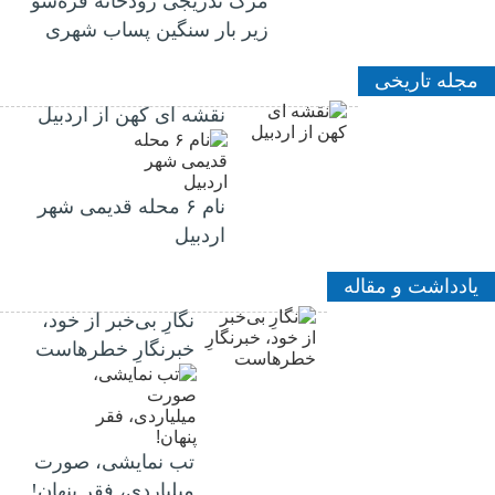
مرگ تدریجی رودخانه قره‌سو
زیر بار سنگین پساب شهری
مجله تاریخی
نقشه ای کهن از اردبیل
نام ۶ محله قدیمی شهر
اردبیل
یادداشت و مقاله
نگارِ بی‌خبر از خود،
خبرنگارِ خطرهاست
تب نمایشی، صورت
میلیاردی، فقر پنهان!