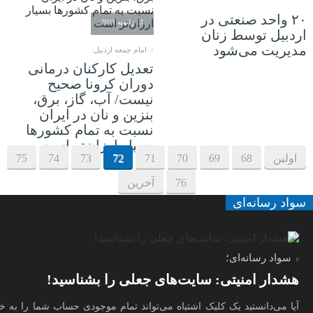
۲۰ واحد صنعتی در
13 ژانویه 2023
اردبیل توسط زنان
مدیریت می‌شود
امام جمعه اردبیل:
تعدیل کارکنان درمانی
دوران کرونا صحیح
نیست/ آب، گاز، برق،
بنزین و نان در ایران
نسبت به تمام کشورها
بسیار ارزان‌تر است
اولین
68
69
70
71
72
73
74
75
76
آخرین
سواد رسانه‌ای
سواد رسانه‌ای؛
هشدار امنیتی: سایت‌های جعلی را بشناسید!
آیا می‌دانستید یک کلیک اشتباه می‌تواند تمام موجودی حساب شما را به 