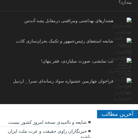
بیندازد؟
هشدارهاى بهداشتى ومراقبتى درمقابل پشه آئـدس
شایعه استعفای رئیس‌جمهور و تکنیک بحران‌سازی کاذب
تب نمایشی، صورت میلیاردی، فقر پنهان!
فراخوان چهارمین جشنواره سواد رسانه‌ای نسرا _ اردبیل
آخرین مطالب
شایعه و ناامیدی نسخه امروز کشور نیست
خبرنگاران راوی حقیقت و عزت ملت ایران
باشند