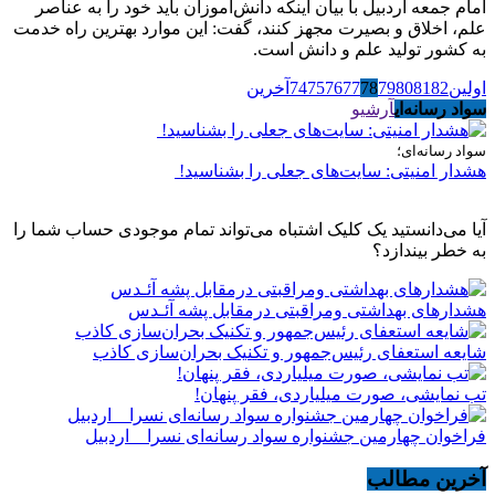
امام جمعه اردبیل با بیان اینکه دانش‌آموزان باید خود را به عناصر
علم، اخلاق و بصیرت مجهز کنند، گفت: این موارد بهترین راه خدمت
به کشور تولید علم و دانش است.
اولین
82
81
80
79
78
77
76
75
74
آخرین
سواد رسانه‌ای
آرشیو
سواد رسانه‌ای؛
هشدار امنیتی: سایت‌های جعلی را بشناسید!
آیا می‌دانستید یک کلیک اشتباه می‌تواند تمام موجودی حساب شما را
به خطر بیندازد؟
هشدارهاى بهداشتى ومراقبتى درمقابل پشه آئـدس
شایعه استعفای رئیس‌جمهور و تکنیک بحران‌سازی کاذب
تب نمایشی، صورت میلیاردی، فقر پنهان!
فراخوان چهارمین جشنواره سواد رسانه‌ای نسرا _ اردبیل
آخرین مطالب