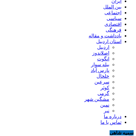
ایران
بین الملل
اجتماعی
سیاسی
اقتصادی
فرهنگی
یادداشت و مقاله
استان اردبیل
اردبیل
اصلاندوز
انگوت
بیله سوار
پارس آباد
خلخال
سرعین
کوثر
گرمی
مشگین شهر
نمین
نیر
درباره ما
تماس با ما
سمیه شاهی