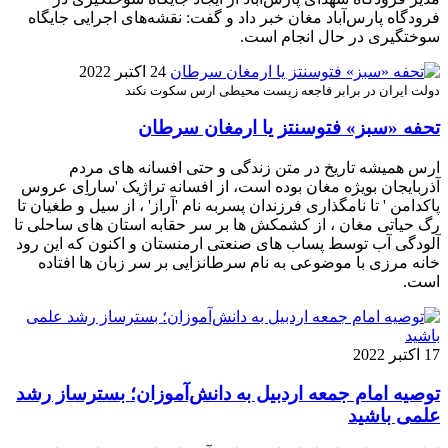
فرودگاه پارس‌آباد مغان خبر داد و گفت: نقشه‌های اجرایی جایگاه
سوختگیری در حال انجام است.
24 اکتبر 2022
دولت ایران در برابر فاجعه زیست محیطی ارس سکوت نکند
تحفه «سبز» فتوسنتز یا ارمغان سرطان
ارس همیشه تاریخ در متن زندگی و حتی افسانه های مردم
آذربایجان بویژه مغان بوده است، از افسانه تراژیک 'ساراِی عروس
پاکدامن ' تا نامگذاری فرزندان پسربه نام 'آراز' ، از سیل و طغیان تا
رگ حیاتی مغان ، از کشمکش ها بر سر حقابه استان های ساحلی تا
آلودگی آب توسط پساب های صنعتی ارمنستان و اکنون که این رود
خانه مرزی با موضوعی به نام سرطانزایی بر سر زبان ها افتاده
است.
17 اکتبر 2022
توصیه امام جمعه اردبیل به دانش‌آموزان؛ بسترساز ‌رشد
علمی باشید