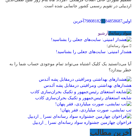
اردبیلی در تقویم‌ رسمی کشور جانمایی شده است.
اولین
87
86
85
84
83
82
81
80
79
آخرین
سواد رسانه‌ای
آرشیو
سواد رسانه‌ای؛
هشدار امنیتی: سایت‌های جعلی را بشناسید!
آیا می‌دانستید یک کلیک اشتباه می‌تواند تمام موجودی حساب شما را به
خطر بیندازد؟
هشدارهاى بهداشتى ومراقبتى درمقابل پشه آئـدس
شایعه استعفای رئیس‌جمهور و تکنیک بحران‌سازی کاذب
تب نمایشی، صورت میلیاردی، فقر پنهان!
فراخوان چهارمین جشنواره سواد رسانه‌ای نسرا _ اردبیل
آخرین مطالب