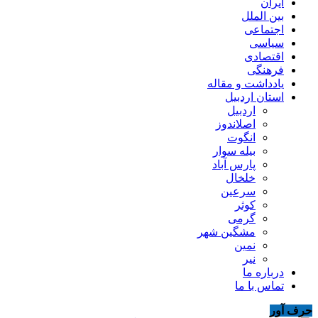
ایران
بین الملل
اجتماعی
سیاسی
اقتصادی
فرهنگی
یادداشت و مقاله
استان اردبیل
اردبیل
اصلاندوز
انگوت
بیله سوار
پارس آباد
خلخال
سرعین
کوثر
گرمی
مشگین شهر
نمین
نیر
درباره ما
تماس با ما
حرف آور