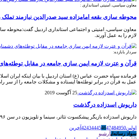
معاون سیاسی، امنیتی استانداری :
محوطه سازی بقعه امامزاده سید صدرالدین نیازمند تملک
معاون سیاسی، امنیتی و اجتماعی استانداری اردبیل گفت:محوطه سازی
لازم را به عمل آورند.
سردار بابازده:
قرآن و عترت لازمه ایمن سازی جامعه در مقابل توطئه‌ه
فرمانده سپاه حضرت عباس (ع) استان اردبیل با بیان اینکه ایران اسل
عمل به قرآن در برابر توطئه‌ها ایستاده و مشکلات جامعه را از سر راه 
25 آگوست 2019
داریوش اسدزاده درگذشت
داریوش اسدزاده بازیگر پیشکسوت تئاتر، سینما و تلویزیون در سن ۹۶ سالگی درگذشت.
اولین
50
49
48
47
46
45
44
43
42
آخرین
سواد رسانه‌ای
آرشیو