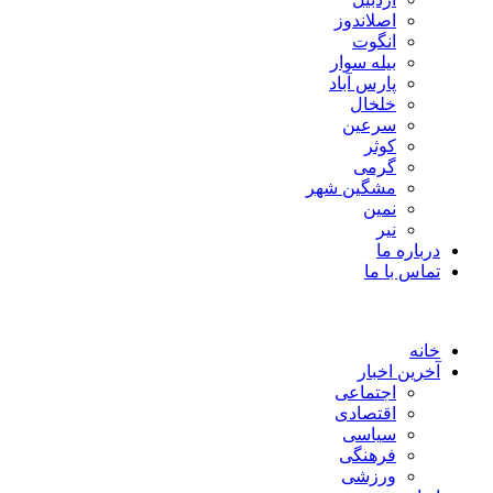
اصلاندوز
انگوت
بیله سوار
پارس آباد
خلخال
سرعین
کوثر
گرمی
مشگین شهر
نمین
نیر
درباره ما
تماس با ما
خانه
آخرین اخبار
اجتماعی
اقتصادی
سیاسی
فرهنگی
ورزشی