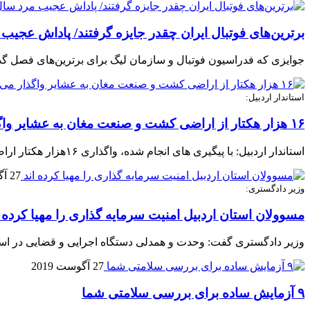
برترین‌های فوتبال ایران چقدر جایزه گرفتند/ پاداش عجیب
جوایزی که فدراسیون فوتبال و سازمان لیگ برای برترین‌های فصل گذشت
استاندار اردبیل:
۱۶ هزار هکتار از اراضی کشت و صنعت مغان به عشایر واگذار می شود/بیشترین انرژی مجموعه استانداری برای آبادانی و عمران شمال استان صرف می شود
استاندار اردبیل: با پیگیری های انجام شده، واگذاری ۱۶هزار هکتار اراضی کشت و صنعت در بین عشایر مغان در آینده نزدیک صورت می گیرد.
27 آگوست 2019
وزیر دادگستری:
مسوولان استان اردبیل امنیت سرمایه گذاری را مهیا کرده ا
وزیر دادگستری گفت: وحدت و همدلی دستگاه اجرایی و قضایی در استان
27 آگوست 2019
۹ آزمایش ساده برای بررسی سلامتی شما