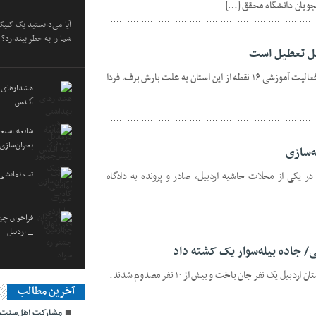
جویان دانشگاه محقق […]
آیا می‌دانستید یک کلی
شما را به خطر بیندازد؟
یل تعطیل است
آموزش و پرورش استان اردبیل اعلام کرد: فعالیت آموزشی ۱۶ نقطه از این استان به علت بارش برف، فردا
هشدارهاى ب
آئـدس
شایعه استع
بحران‌سازی
‌سازی
تب نمایشی،
در یکی از محلات حاشیه اردبیل، صادر و پرونده به دادگاه
فراخوان چها
_ اردبیل
/ جاده بیله‌سوار یک کشته داد
 یک نفر جان باخت و بیش از ۱۰ نفر مصدوم شدند.
آخرین مطالب
مشارکت اهل‌سنت و