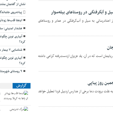
نشان از گفتمان مشتر
پیاده‌روی جاماندگ
 امدادرسانی به سیل و آب‌گرفتگی در معابر و روستاهای
اینجا قلب‌ها زودتر
هشدار امنیتی: سا
آبیاری نوین چگون
کرد؟
جان
شناسایی ۷ بیمار مبتلا به سیاه‌سرفه در اردبیل
بایجان است که در آن، یاد عزیزان ازدست‌رفته گرامی داشته
آبیاری نوین چگون
کرد؟
۹ روستای شهرستان نمین دچار تنش آبی هستند
مین روز پیاپی
گزارش
به علت برودت دما برخی از مدارس اردبیل فردا تعطیل خواهد
ا
ر
م