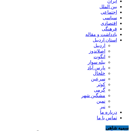
ایران
بین الملل
اجتماعی
سیاسی
اقتصادی
فرهنگی
یادداشت و مقاله
استان اردبیل
اردبیل
اصلاندوز
انگوت
بیله سوار
پارس آباد
خلخال
سرعین
کوثر
گرمی
مشگین شهر
نمین
نیر
درباره ما
تماس با ما
سمیه شاهی