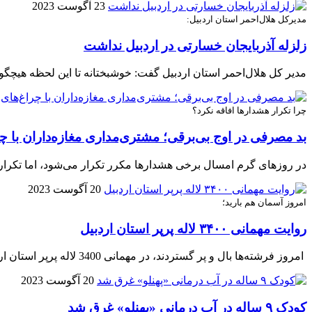
23 آگوست 2023
مدیرکل هلال‌احمر استان اردبیل:
زلزله آذربایجان خسارتی در اردبیل نداشت
مدیر کل هلال‌احمر استان اردبیل گفت: خوشبختانه تا این لحظه هیچگ
چرا تکرار هشدارها افاقه نکرد؟
بد مصرفی در اوج بی‌برقی؛ مشتری‌مداری مغازه‌داران با چ
در روزهای گرم امسال برخی هشدارها مکرر تکرار می‌شود، اما تکرار 
20 آگوست 2023
امروز آسمان هم بارید؛
روایت مهمانی ۳۴۰۰ لاله پرپر استان اردبیل
امروز فرشته‌ها بال و پر گستردند، در مهمانی 3400 لاله پرپر استان اردبیل و آسمان به تماشای عاشقان راه حسین (ع) نشست و همنوا با آن‌ها شروع به باریدن کرد.
20 آگوست 2023
کودک ۹ ساله در آب درمانی «پهنلو» غرق شد