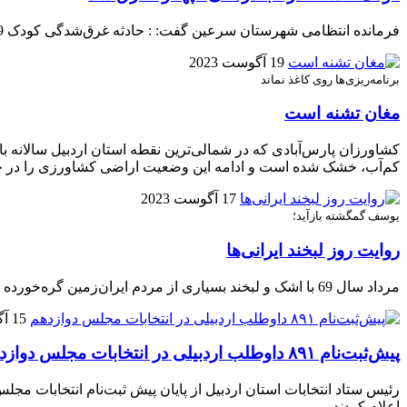
فرمانده انتظامی شهرستان سرعین گفت: : حادثه غرق‌شدگی کودک 9 ساله، بر اثر غفلت والدین و سقوط کودک به داخل استخر آبگرم پهنلو اتفاق افتاده است.
19 آگوست 2023
برنامه‌ریزی‌ها روی کاغذ نماند
مغان تشنه است
کشاورزان پارس‌آبادی که در شمالی‌ترین نقطه استان اردبیل سالانه با
کم‌آب، خشک شده است و ادامه این وضعیت اراضی کشاورزی را در 
17 آگوست 2023
یوسف گمگشته بازآید؛
روایت روز لبخند ایرانی‌ها
مرداد سال 69 با اشک و لبخند بسیاری از مردم ایران‌زمین گره‌خورده است، لحظاتی شیرین و چشمانی منتظرِ دیدارِ یوسفِ گم‌گشته و سرآمدن فراقی چندین ساله...
15 آگوست 2023
پیش‌ثبت‌نام ۸۹۱ داوطلب اردبیلی در انتخابات مجلس دوازدهم
اعلام کردند.