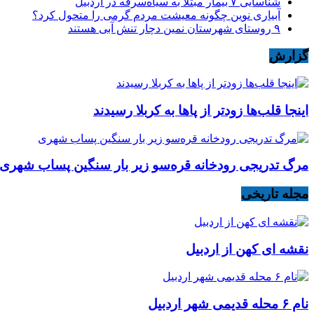
شناسایی ۷ بیمار مبتلا به سیاه‌سرفه در اردبیل
آبیاری نوین چگونه معیشت مردم گرمی را متحول کرد؟
۹ روستای شهرستان نمین دچار تنش آبی هستند
گزارش
اینجا قلب‌ها زودتر از پاها به کربلا رسیدند
مرگ تدریجی رودخانه قره‌سو زیر بار سنگین پساب شهری
مجله تاریخی
نقشه ای کهن از اردبیل
نام ۶ محله قدیمی شهر اردبیل