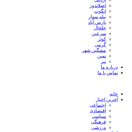
اصلاندوز
انگوت
بیله سوار
پارس آباد
خلخال
سرعین
کوثر
گرمی
مشگین شهر
نمین
نیر
درباره ما
تماس با ما
خانه
آخرین اخبار
اجتماعی
اقتصادی
سیاسی
فرهنگی
ورزشی