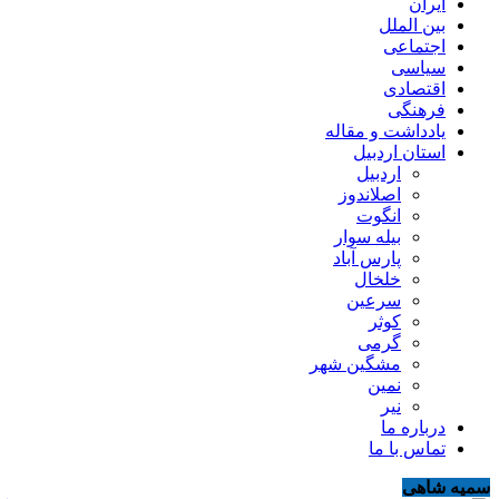
ایران
بین الملل
اجتماعی
سیاسی
اقتصادی
فرهنگی
یادداشت و مقاله
استان اردبیل
اردبیل
اصلاندوز
انگوت
بیله سوار
پارس آباد
خلخال
سرعین
کوثر
گرمی
مشگین شهر
نمین
نیر
درباره ما
تماس با ما
سمیه شاهی