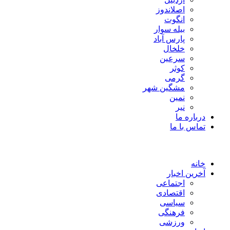
اصلاندوز
انگوت
بیله سوار
پارس آباد
خلخال
سرعین
کوثر
گرمی
مشگین شهر
نمین
نیر
درباره ما
تماس با ما
خانه
آخرین اخبار
اجتماعی
اقتصادی
سیاسی
فرهنگی
ورزشی