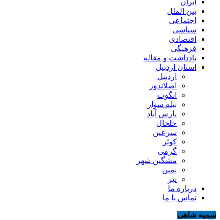
ایران
بین الملل
اجتماعی
سیاسی
اقتصادی
فرهنگی
یادداشت و مقاله
استان اردبیل
اردبیل
اصلاندوز
انگوت
بیله سوار
پارس آباد
خلخال
سرعین
کوثر
گرمی
مشگین شهر
نمین
نیر
درباره ما
تماس با ما
سمیه شاهی