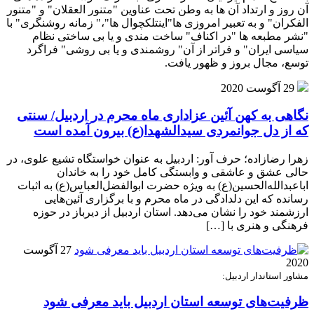
آن روز و ارتداد آن ها به وطن تحت عناوین "متنور العقلان" و "متنور
الفکران" و به تعبیر امروزی ها"اینتلکچوال ها"،" زمانه روشنگری" با
"نشر مطبعه ها "در اکناف" ساخت مندی و یا بی ساختی نظام
سیاسی ایران" و فراتر از آن" روشمندی و یا بی روشی" فراگرد
توسع، مجال بروز و ظهور یافت.
29 آگوست 2020
نگاهی به کهن آئین عزاداری ماه محرم در اردبیل/ سنتی
که از دل جوانمردی سیدالشهدا(ع) بیرون آمده است
زهرا رضازاده؛ حرف آور: اردبیل به عنوان خواستگاه تشیع علوی، در
حالی عشق و عاشقی و وابستگی کامل خود را به خاندان
اباعبدالله‌الحسین(ع) به ویژه حضرت ابوالفضل‌العباس(ع) به اثبات
رسانده که این دلدادگی در ماه محرم و با برگزاری آئین‌هایی
ارزشمند خود را نشان می‌دهد. استان اردبیل از دیرباز در حوزه
فرهنگی و هنری با […]
27 آگوست
2020
مشاور استاندار اردبیل:
ظرفیت‌های توسعه استان اردبیل باید معرفی شود