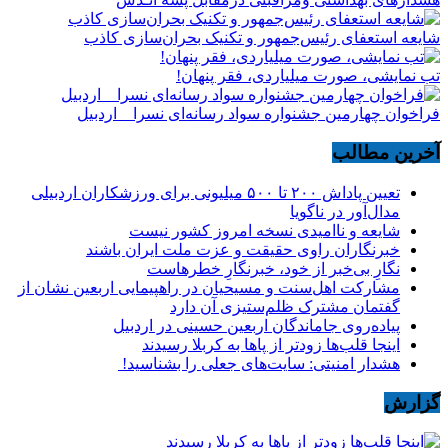
شایعه استعفای رئیس‌جمهور و تکنیک بحران‌سازی کاذب
تب نمایشی، صورت میلیاردی، فقر پنهان!
فراخوان چهارمین جشنواره سواد رسانه‌ای نسرا _ اردبیل
آخرین مطالب
تعیین پاداش ۲۰۰ تا ۵۰۰ میلیونی برای ورزشکاران اردبیلی
مدال‌آور در ناگویا
شایعه و ناامیدی نسخه امروز کشور نیست
خبرنگاران راوی حقیقت و عزت ملت ایران باشند
نگارِ بی‌خبر از خود، خبرنگارِ خطرهاست
مشارکت اهل‌سنت و مسیحیان در راهپیمایی اربعین نشان از
گفتمان مشترک ظلم‌ستیزی آن دارد
پیاده‌روی جاماندگان اربعین حسینی در اردبیل
اینجا قلب‌ها زودتر از پاها به کربلا رسیدند
هشدار امنیتی: سایت‌های جعلی را بشناسید!
گزارش