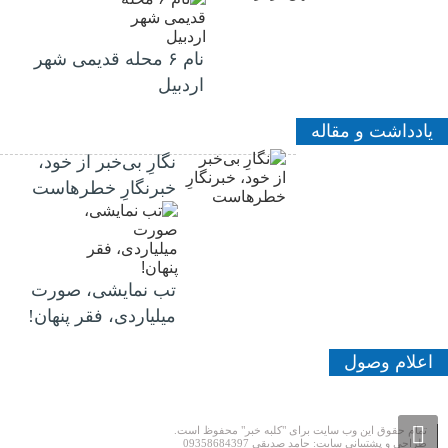
نام ۶ محله قدیمی شهر
اردبیل
یادداشت و مقاله
نگارِ بی‌خبر از خود،
خبرنگارِ خطرهاست
تب نمایشی، صورت
میلیاردی، فقر پنهان!
اعلام وصول
تمام حقوق این وب سایت برای "کلبه خبر" محفوظ است.
طراحی و پشتیبانی سایت: حامد صدیقی 09358684397