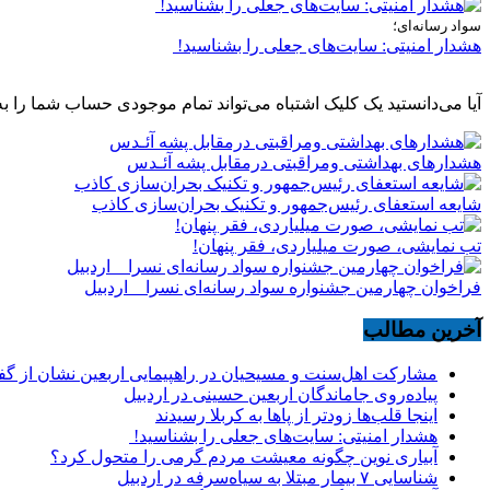
سواد رسانه‌ای؛
هشدار امنیتی: سایت‌های جعلی را بشناسید!
آیا می‌دانستید یک کلیک اشتباه می‌تواند تمام موجودی حساب شما را به
هشدارهاى بهداشتى ومراقبتى درمقابل پشه آئـدس
شایعه استعفای رئیس‌جمهور و تکنیک بحران‌سازی کاذب
تب نمایشی، صورت میلیاردی، فقر پنهان!
فراخوان چهارمین جشنواره سواد رسانه‌ای نسرا _ اردبیل
آخرین مطالب
مشارکت اهل‌سنت و مسیحیان در راهپیمایی اربعین نشان از گ
پیاده‌روی جاماندگان اربعین حسینی در اردبیل
اینجا قلب‌ها زودتر از پاها به کربلا رسیدند
هشدار امنیتی: سایت‌های جعلی را بشناسید!
آبیاری نوین چگونه معیشت مردم گرمی را متحول کرد؟
شناسایی ۷ بیمار مبتلا به سیاه‌سرفه در اردبیل