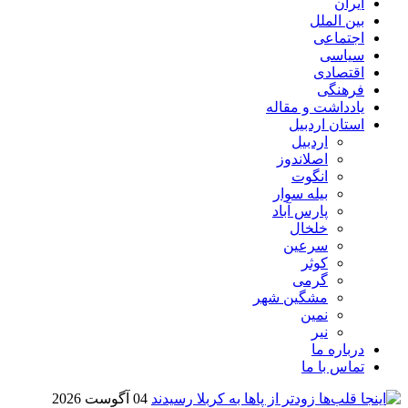
ایران
بین الملل
اجتماعی
سیاسی
اقتصادی
فرهنگی
یادداشت و مقاله
استان اردبیل
اردبیل
اصلاندوز
انگوت
بیله سوار
پارس آباد
خلخال
سرعین
کوثر
گرمی
مشگین شهر
نمین
نیر
درباره ما
تماس با ما
04 آگوست 2026