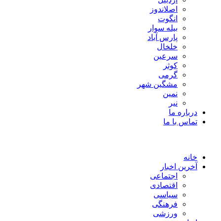
اصلاندوز
انگوت
بیله سوار
پارس آباد
خلخال
سرعین
کوثر
گرمی
مشگین شهر
نمین
نیر
درباره ما
تماس با ما
خانه
آخرین اخبار
اجتماعی
اقتصادی
سیاسی
فرهنگی
ورزشی