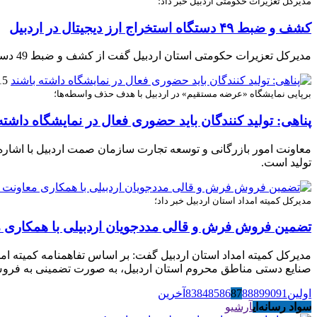
مدیرکل تعزیرات حکومتی اردبیل خبر داد؛
کشف و ضبط ۴۹ دستگاه استخراج ارز دیجیتال در اردبیل
مدیرکل تعزیرات حکومتی استان اردبیل گفت از کشف و ضبط 49 دستگاه استخراج ارزد یجیتال در اردبیل خبر داد.
15 ژانویه 
برپایی نمایشگاه «عرضه مستقیم» در اردبیل با هدف حذف واسطه‌ها؛
پناهی: تولید کنندگان باید حضوری فعال در نمایشگاه داشته
معاونت امور بازرگانی و توسعه تجارت سازمان صمت اردبیل با اشاره ب
تولید است.
مدیرکل کمیته امداد استان اردبیل خبر داد؛
تضمین فروش فرش و قالی مددجویان اردبیلی با همکاری 
مدیرکل کمیته امداد استان اردبیل گفت: بر اساس تفاهمنامه کمیته ا
صنایع دستی مناطق محروم استان اردبیل، به صورت تضمینی به فر
اولین
91
90
89
88
87
86
85
84
83
آخرین
سواد رسانه‌ای
آرشیو