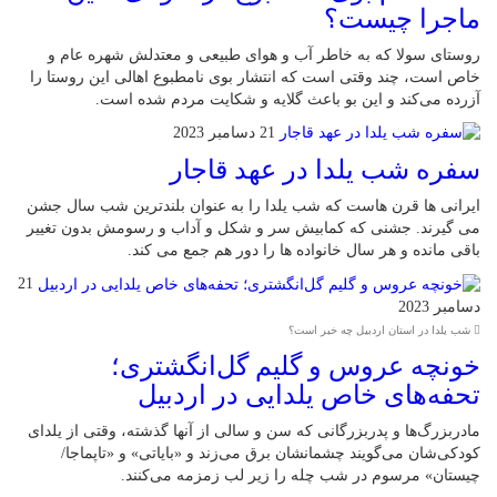
ماجرا چیست؟
روستای سولا که به خاطر آب و هوای طبیعی و معتدلش شهره عام و
خاص است، چند وقتی است که انتشار بوی نامطبوع اهالی این روستا را
آزرده می‌کند و این بو باعث گلایه و شکایت مردم شده است.
21 دسامبر 2023
سفره شب یلدا در عهد قاجار
ایرانی ها قرن هاست که شب یلدا را به عنوان بلندترین شب سال جشن
می گیرند. جشنی که کمابیش سر و شکل و آداب و رسومش بدون تغییر
باقی مانده و هر سال خانواده ها را دور هم جمع می کند.
21
دسامبر 2023
شب یلدا در استان اردبیل چه خبر است؟
خونچه عروس و گلیم گل‌انگشتری؛
تحفه‌های خاص یلدایی در اردبیل
مادربزرگ‌ها و پدربزرگانی که سن و سالی از آنها گذشته، وقتی از یلدای
کودکی‌شان می‌گویند چشمانشان برق می‌زند و «بایاتی» و «تاپماجا/
چیستان» مرسوم در شب چله را زیر لب زمزمه می‌کنند.