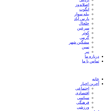
اصلاندوز
انگوت
بیله سوار
پارس آباد
خلخال
سرعین
کوثر
گرمی
مشگین شهر
نمین
نیر
درباره ما
تماس با ما
خانه
آخرین اخبار
اجتماعی
اقتصادی
سیاسی
فرهنگی
ورزشی