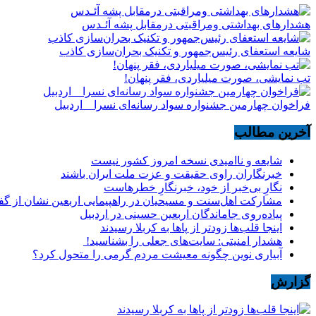
هشدارهاى بهداشتى ومراقبتى درمقابل پشه آئـدس
شایعه استعفای رئیس‌جمهور و تکنیک بحران‌سازی کاذب
تب نمایشی، صورت میلیاردی، فقر پنهان!
فراخوان چهارمین جشنواره سواد رسانه‌ای نسرا _ اردبیل
آخرین مطالب
شایعه و ناامیدی نسخه امروز کشور نیست
خبرنگاران راوی حقیقت و عزت ملت ایران باشند
نگارِ بی‌خبر از خود، خبرنگارِ خطرهاست
مشارکت اهل‌سنت و مسیحیان در راهپیمایی اربعین نشان از گ
پیاده‌روی جاماندگان اربعین حسینی در اردبیل
اینجا قلب‌ها زودتر از پاها به کربلا رسیدند
هشدار امنیتی: سایت‌های جعلی را بشناسید!
آبیاری نوین چگونه معیشت مردم گرمی را متحول کرد؟
گزارش