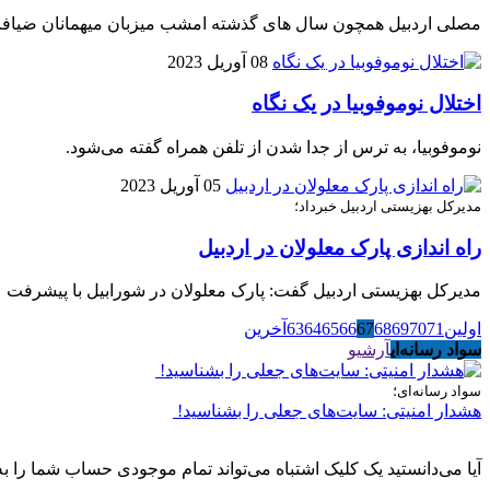
مصلی اردبیل همچون سال های گذشته امشب میزبان میهمانان ضیافت 
08 آوریل 2023
اختلال نوموفوبیا در یک نگاه
نوموفوبیا، به ترس از جدا شدن از تلفن همراه گفته می‌شود.
05 آوریل 2023
مدیرکل بهزیستی اردبیل خبرداد؛
راه اندازی پارک معلولان در اردبیل
مدیرکل بهزیستی اردبیل گفت: پارک معلولان در شورابیل با پیشرفت ۹۰ درصد در حال تکمیل است.
اولین
71
70
69
68
67
66
65
64
63
آخرین
سواد رسانه‌ای
آرشیو
سواد رسانه‌ای؛
هشدار امنیتی: سایت‌های جعلی را بشناسید!
آیا می‌دانستید یک کلیک اشتباه می‌تواند تمام موجودی حساب شما را به