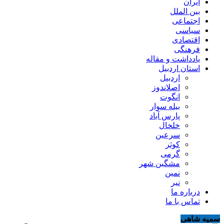
ایران
بین الملل
اجتماعی
سیاسی
اقتصادی
فرهنگی
یادداشت و مقاله
استان اردبیل
اردبیل
اصلاندوز
انگوت
بیله سوار
پارس آباد
خلخال
سرعین
کوثر
گرمی
مشگین شهر
نمین
نیر
درباره ما
تماس با ما
سمیه شاهی